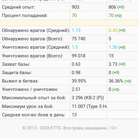
Средний опыт:
903
806
(+0)
Процент попаданий:
70
70
(+0)
Обнаружено врагов (Средний):
1.15
0.45
(+0)
Обнаружено врагов (Всего):
75 740
5
Уничтожено врагов (Средний):
1.5
1.36
(+0)
Уничтожено врагов (Всего):
99 018
15
Захват базы:
0.63
3.73
(+0)
Защита базы:
0.98
0
(+0)
Выжил в битвах:
39.95%
36.36%
(+0)
Уничтожено / уничтожен:
2.51
0
(+0)
Максимальный опыт за бой:
3 296 (КВ-2 (Р))
Максимум урон за бой:
11 007 (Type 5 Heavy)
Среднее кол-во боев в день:
13
© 2013 - 2026 KTTC. Все права защищены. 12+