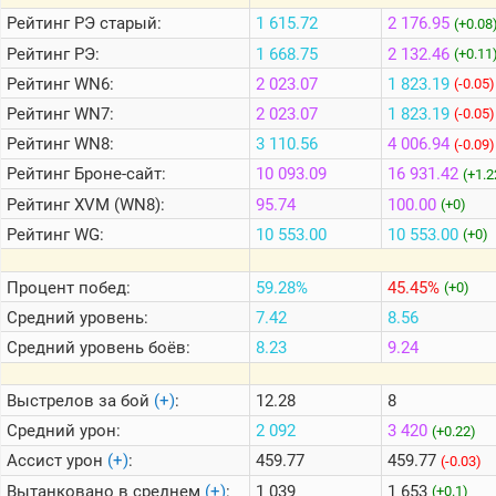
Рейтинг
РЭ старый:
1 615.72
2 176.95
(+0.08
Рейтинг
РЭ:
1 668.75
2 132.46
(+0.11
Теlegram
Рейтинг
WN6:
2 023.07
1 823.19
(-0.05)
ВК
Рейтинг
WN7:
2 023.07
1 823.19
(-0.05)
Портал
Мира
Рейтинг
WN8:
3 110.56
4 006.94
(-0.09)
Танков
Рейтинг
Броне-сайт:
10 093.09
16 931.42
(+1.2
Рейтинг
XVM (WN8):
95.74
100.00
(+0)
Рейтинг
WG:
10 553.00
10 553.00
(+0)
Процент побед:
59.28%
45.45%
(+0)
Средний уровень:
7.42
8.56
Средний уровень боёв:
8.23
9.24
Выстрелов за бой
(+)
:
12.28
8
Средний урон:
2 092
3 420
(+0.22)
Ассист урон
(+)
:
459.77
459.77
(-0.03)
Вытанковано в среднем
(+)
:
1 039
1 653
(+0.1)