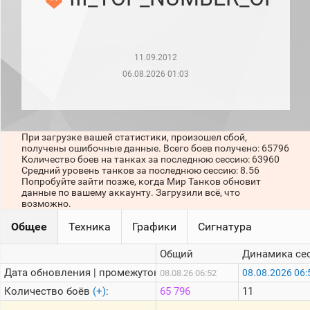
рейтинг
Топ 1000
игроков
(за
прошлый
11.09.2012
месяц)
06.08.2026 01:03
Топ
игроков
(за
последние
сессии)
При загрузке вашей статистики, произошел сбой,
получены ошибочные данные. Всего боев получено: 65796
Топ
Количество боев на танках за последнюю сессию: 63960
1000
Средний уровень танков за последнюю сессию: 8.56
Кланы
Попробуйте зайти позже, когда Мир Танков обновит
данные по вашему аккаунту. Загрузили всё, что
Статистика
возможно.
стримеров
Общее
Техника
Графики
Сигнатура
Информация
Общий
Динамика се
Онлайн
Дата обновления | промежуток:
08.08.2026 06:
08.08.26 06:52
Количество боёв
(+)
:
65 796
11
Цветовая
шкала