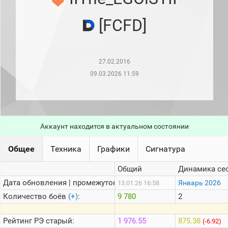
рейтинг
Топ 1000
[FCFD]
игроков
(за
прошлый
месяц)
27.02.2016
Топ
игроков
09.03.2026 11:59
(за
последние
сессии)
Топ
1000
Аккаунт находится в актуальном состоянии
Кланы
Статистика
Общее
Техника
Графики
Сигнатура
стримеров
Общий
Динамика се
Дата обновления | промежуток:
Информация
Январь 2026
13.01.26 16:58
Количество боёв
(+)
:
9 780
2
Онлайн
Цветовая
Рейтинг
РЭ старый:
1 976.55
875.38
(-6.92)
шкала