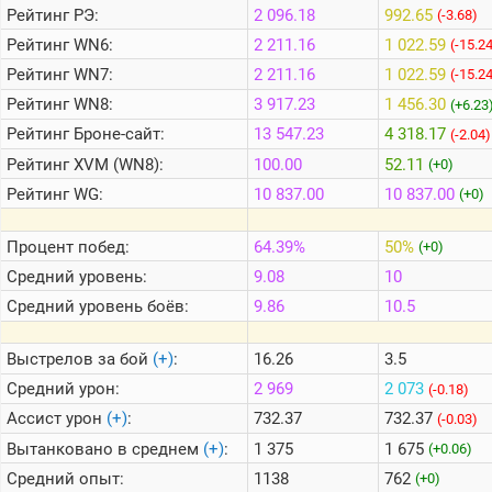
Рейтинг
РЭ:
2 096.18
992.65
(-3.68)
Рейтинг
WN6:
2 211.16
1 022.59
(-15.2
Теlegram
Рейтинг
WN7:
2 211.16
1 022.59
(-15.2
ВК
Рейтинг
WN8:
3 917.23
1 456.30
(+6.23
Портал
Рейтинг
Броне-сайт:
13 547.23
4 318.17
(-2.04)
Мира
Танков
Рейтинг
XVM (WN8):
100.00
52.11
(+0)
Рейтинг
WG:
10 837.00
10 837.00
(+0)
Процент побед:
64.39%
50%
(+0)
Средний уровень:
9.08
10
Средний уровень боёв:
9.86
10.5
Выстрелов за бой
(+)
:
16.26
3.5
Средний урон:
2 969
2 073
(-0.18)
Ассист урон
(+)
:
732.37
732.37
(-0.03)
Вытанковано в среднем
(+)
:
1 375
1 675
(+0.06)
Средний опыт:
1138
762
(+0)