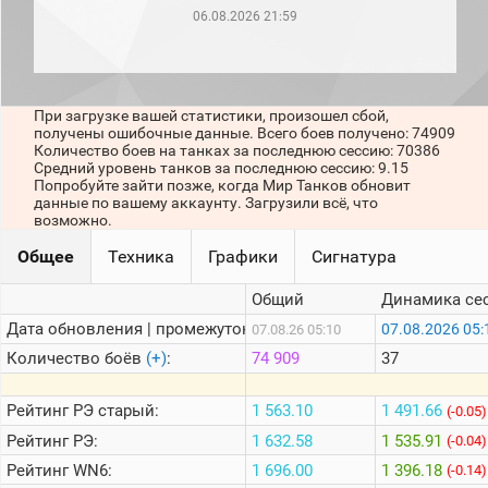
рейтинг
06.08.2026 21:59
Топ 1000
игроков
(за
прошлый
месяц)
При загрузке вашей статистики, произошел сбой,
получены ошибочные данные. Всего боев получено: 74909
Топ
Количество боев на танках за последнюю сессию: 70386
игроков
Средний уровень танков за последнюю сессию: 9.15
(за
Попробуйте зайти позже, когда Мир Танков обновит
последние
данные по вашему аккаунту. Загрузили всё, что
сессии)
возможно.
Топ
Общее
Техника
Графики
Сигнатура
1000
Кланы
Общий
Динамика се
Статистика
стримеров
Дата обновления | промежуток:
07.08.2026 05:
07.08.26 05:10
Количество боёв
(+)
:
74 909
37
Информация
Рейтинг
РЭ старый:
1 563.10
1 491.66
(-0.05)
Онлайн
Рейтинг
РЭ:
1 632.58
1 535.91
(-0.04)
Цветовая
Рейтинг
WN6:
1 696.00
1 396.18
(-0.14)
шкала