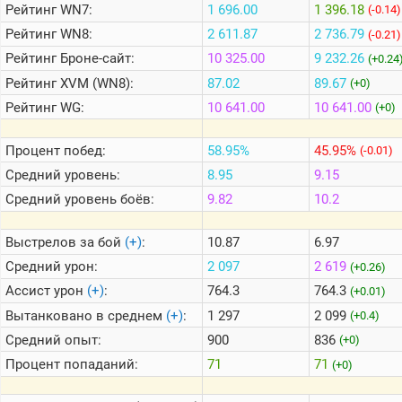
Рейтинг
WN7:
1 696.00
1 396.18
(-0.14)
Рейтинг
WN8:
2 611.87
2 736.79
(-0.21)
Теlegram
Рейтинг
Броне-сайт:
10 325.00
9 232.26
(+0.24
ВК
Рейтинг
XVM (WN8):
87.02
89.67
(+0)
Портал
Рейтинг
WG:
10 641.00
10 641.00
(+0)
Мира
Танков
Процент побед:
58.95%
45.95%
(-0.01)
Средний уровень:
8.95
9.15
Средний уровень боёв:
9.82
10.2
Выстрелов за бой
(+)
:
10.87
6.97
Средний урон:
2 097
2 619
(+0.26)
Ассист урон
(+)
:
764.3
764.3
(+0.01)
Вытанковано в среднем
(+)
:
1 297
2 099
(+0.4)
Средний опыт:
900
836
(+0)
Процент попаданий:
71
71
(+0)