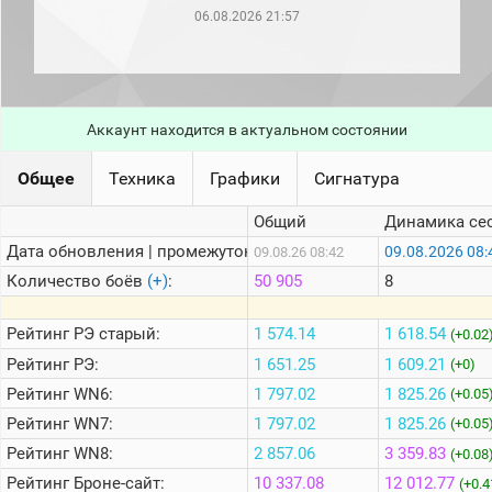
рейтинг
06.08.2026 21:57
Топ 1000
игроков
(за
прошлый
месяц)
Аккаунт находится в актуальном состоянии
Топ
игроков
(за
Общее
Техника
Графики
Сигнатура
последние
сессии)
Общий
Динамика се
Топ
Дата обновления | промежуток:
09.08.2026 08:
09.08.26 08:42
1000
Кланы
Количество боёв
(+)
:
50 905
8
Статистика
стримеров
Рейтинг
РЭ старый:
1 574.14
1 618.54
(+0.02
Рейтинг
РЭ:
1 651.25
1 609.21
(+0)
Рейтинг
WN6:
1 797.02
1 825.26
Информация
(+0.05
Рейтинг
WN7:
1 797.02
1 825.26
(+0.05
Онлайн
Рейтинг
WN8:
2 857.06
3 359.83
(+0.08
Цветовая
Рейтинг
Броне-сайт:
10 337.08
12 012.77
шкала
(+0.4