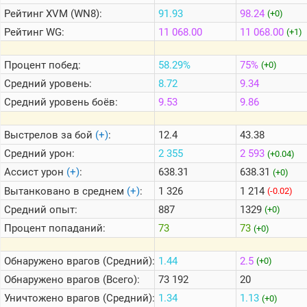
Рейтинг
XVM (WN8):
91.93
98.24
(+0)
Рейтинг
WG:
11 068.00
11 068.00
(+1)
Теlegram
ВК
Процент побед:
58.29%
75%
(+0)
Портал
Средний уровень:
8.72
9.34
Мира
Танков
Средний уровень боёв:
9.53
9.86
Выстрелов за бой
(+)
:
12.4
43.38
Средний урон:
2 355
2 593
(+0.04)
Ассист урон
(+)
:
638.31
638.31
(+0)
Вытанковано в среднем
(+)
:
1 326
1 214
(-0.02)
Средний опыт:
887
1329
(+0)
Процент попаданий:
73
73
(+0)
Обнаружено врагов (Средний):
1.44
2.5
(+0)
Обнаружено врагов (Всего):
73 192
20
Уничтожено врагов (Средний):
1.34
1.13
(+0)