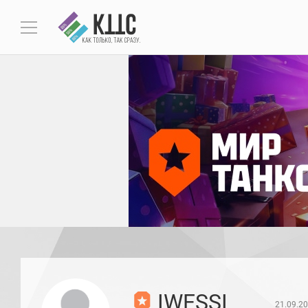
Отметки
на
стволах
Знаки
классности
Кланы
Топ
Топ по
танкам
Топ
1000
игроков
Международный
рейтинг
IWESSI
Топ 1000
21.09.2