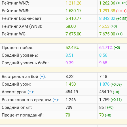
Рейтинг
WN7:
1 211.28
1 262.36
(+0.02
Рейтинг
WN8:
1 630.17
1 291.38
(-0.01)
Теlegram
Рейтинг
Броне-сайт:
6 410.77
8 342.02
(+0.55
ВК
Рейтинг
XVM (WN8):
58.00
46.53
(+0)
Портал
Рейтинг
WG:
7 675.00
7 675.00
(+1)
Мира
Танков
Процент побед:
52.49%
64.71%
(+0)
Средний уровень:
8.51
8.56
Средний уровень боёв:
9.39
9.65
Выстрелов за бой
(+)
:
8.22
7.18
Средний урон:
1 450
1 876
(+0.09)
Ассист урон
(+)
:
454.19
454.19
(+0)
Вытанковано в среднем
(+)
:
1 246
1 759
(+0.11)
Средний опыт:
709
861
(+0)
Процент попаданий:
70
70
(+0)