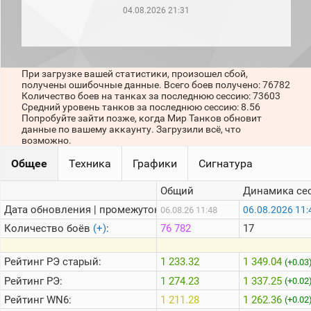
рейтинг
04.08.2026 21:31
Топ 1000
игроков
(за
прошлый
месяц)
При загрузке вашей статистики, произошел сбой,
получены ошибочные данные. Всего боев получено: 76782
Топ
Количество боев на танках за последнюю сессию: 73603
игроков
Средний уровень танков за последнюю сессию: 8.56
(за
Попробуйте зайти позже, когда Мир Танков обновит
последние
данные по вашему аккаунту. Загрузили всё, что
сессии)
возможно.
Топ
Общее
Техника
Графики
Сигнатура
1000
Кланы
Общий
Динамика се
Статистика
стримеров
Дата обновления | промежуток:
06.08.2026 11:
06.08.26 11:48
Количество боёв
(+)
:
76 782
17
Информация
Рейтинг
РЭ старый:
1 233.32
1 349.04
(+0.03
Онлайн
Рейтинг
РЭ:
1 274.23
1 337.25
(+0.02
Цветовая
Рейтинг
WN6:
1 211.28
1 262.36
(+0.02
шкала