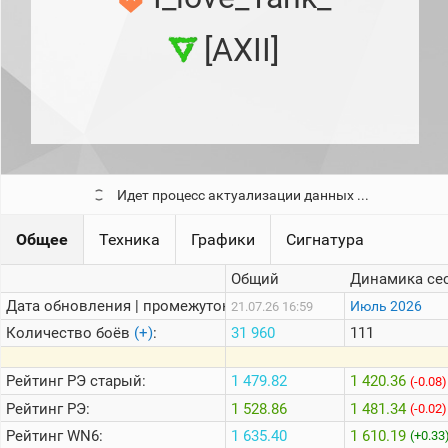
рейтинг
Топ 1000
[AXII]
игроков
(за
прошлый
месяц)
Топ
игроков
(за
последние
сессии)
Идет процесс актуализации данных ...
Топ
1000
Общее
Техника
Графики
Сигнатура
Кланы
Общий
Динамика се
Статистика
стримеров
Дата обновления | промежуток:
Июль 2026
21.07.26 16:59
Количество боёв
(+)
:
31 960
111
Информация
Рейтинг
РЭ старый:
1 479.82
1 420.36
(-0.08)
Онлайн
Рейтинг
РЭ:
1 528.86
1 481.34
(-0.02)
Цветовая
Рейтинг
WN6:
1 635.40
1 610.19
(+0.33
шкала