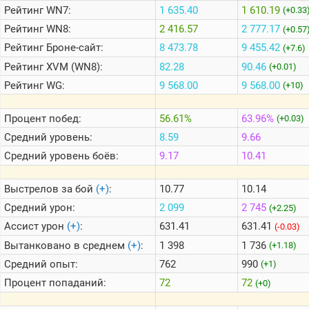
Рейтинг
WN7:
1 635.40
1 610.19
(+0.33
Рейтинг
WN8:
2 416.57
2 777.17
(+0.57
Теlegram
Рейтинг
Броне-сайт:
8 473.78
9 455.42
(+7.6)
ВК
Рейтинг
XVM (WN8):
82.28
90.46
(+0.01)
Портал
Рейтинг
WG:
9 568.00
9 568.00
(+10)
Мира
Танков
Процент побед:
56.61%
63.96%
(+0.03)
Средний уровень:
8.59
9.66
Средний уровень боёв:
9.17
10.41
Выстрелов за бой
(+)
:
10.77
10.14
Средний урон:
2 099
2 745
(+2.25)
Ассист урон
(+)
:
631.41
631.41
(-0.03)
Вытанковано в среднем
(+)
:
1 398
1 736
(+1.18)
Средний опыт:
762
990
(+1)
Процент попаданий:
72
72
(+0)