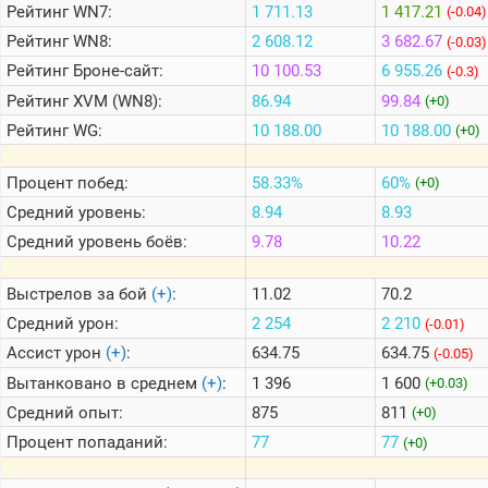
Рейтинг
WN7:
1 711.13
1 417.21
(-0.04)
Рейтинг
WN8:
2 608.12
3 682.67
(-0.03)
Теlegram
Рейтинг
Броне-сайт:
10 100.53
6 955.26
(-0.3)
ВК
Рейтинг
XVM (WN8):
86.94
99.84
(+0)
Портал
Рейтинг
WG:
10 188.00
10 188.00
(+0)
Мира
Танков
Процент побед:
58.33%
60%
(+0)
Средний уровень:
8.94
8.93
Средний уровень боёв:
9.78
10.22
Выстрелов за бой
(+)
:
11.02
70.2
Средний урон:
2 254
2 210
(-0.01)
Ассист урон
(+)
:
634.75
634.75
(-0.05)
Вытанковано в среднем
(+)
:
1 396
1 600
(+0.03)
Средний опыт:
875
811
(+0)
Процент попаданий:
77
77
(+0)