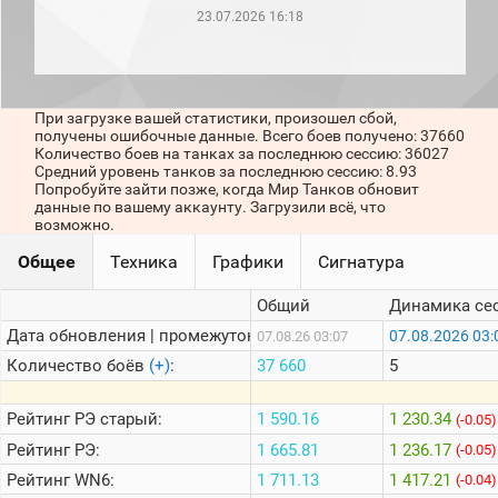
рейтинг
23.07.2026 16:18
Топ 1000
игроков
(за
прошлый
месяц)
При загрузке вашей статистики, произошел сбой,
получены ошибочные данные. Всего боев получено: 37660
Топ
Количество боев на танках за последнюю сессию: 36027
игроков
Средний уровень танков за последнюю сессию: 8.93
(за
Попробуйте зайти позже, когда Мир Танков обновит
последние
данные по вашему аккаунту. Загрузили всё, что
сессии)
возможно.
Топ
Общее
Техника
Графики
Сигнатура
1000
Кланы
Общий
Динамика се
Статистика
стримеров
Дата обновления | промежуток:
07.08.2026 03:
07.08.26 03:07
Количество боёв
(+)
:
37 660
5
Информация
Рейтинг
РЭ старый:
1 590.16
1 230.34
(-0.05)
Онлайн
Рейтинг
РЭ:
1 665.81
1 236.17
(-0.05)
Цветовая
Рейтинг
WN6:
1 711.13
1 417.21
(-0.04)
шкала