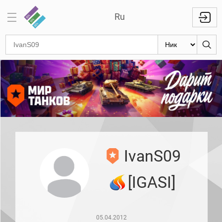
Ru
Отметки
на
стволах
Знаки
классности
Кланы
Топ
IvanS09
Топ по
танкам
[IGASI]
Топ
1000
игроков
Международный
05.04.2012