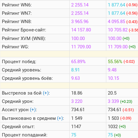
Рейтинг
WN6:
2 255.14
1 877.64
(-0.56)
Рейтинг
WN7:
2 255.14
1 877.64
(-0.56)
Теlegram
Рейтинг
WN8:
3 965.96
4 095.85
(-0.43)
ВК
Рейтинг
Броне-сайт:
14 157.80
10 705.82
(-3.5
Портал
Рейтинг
XVM (WN8):
100.00
100.00
(+0)
Мира
Танков
Рейтинг
WG:
11 709.00
11 709.00
(+0)
Процент побед:
65.89%
55.56%
(-0.02)
Средний уровень:
8.91
9.48
Средний уровень боёв:
9.63
10.15
Выстрелов за бой
(+)
:
18.86
20.5
Средний урон:
3 220
3 339
(+0.23)
Ассист урон
(+)
:
734.61
734.61
(-0.51)
Вытанковано в среднем
(+)
:
1 549
1 503
(-0.09)
Средний опыт:
1147
1032
(+0)
Процент попаданий:
75
75
(+0)