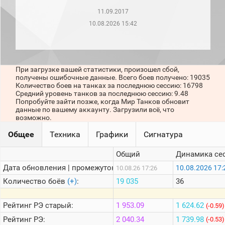
рейтинг
11.09.2017
Топ 1000
игроков
10.08.2026 15:42
(за
прошлый
месяц)
Топ
При загрузке вашей статистики, произошел сбой,
игроков
получены ошибочные данные. Всего боев получено: 19035
(за
Количество боев на танках за последнюю сессию: 16798
последние
Средний уровень танков за последнюю сессию: 9.48
сессии)
Попробуйте зайти позже, когда Мир Танков обновит
данные по вашему аккаунту. Загрузили всё, что
Топ
возможно.
1000
Кланы
Общее
Техника
Графики
Сигнатура
Статистика
стримеров
Общий
Динамика се
Дата обновления | промежуток:
10.08.2026 17:
10.08.26 17:26
Информация
Количество боёв
(+)
:
19 035
36
Онлайн
Рейтинг
РЭ старый:
1 953.09
1 624.62
(-0.59)
Цветовая
Рейтинг
РЭ:
2 040.34
1 739.98
(-0.53)
шкала