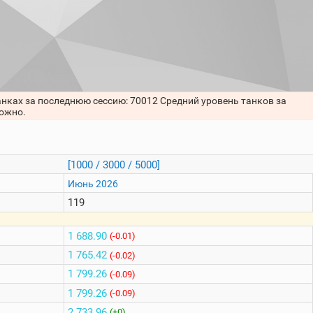
анках за последнюю сессию: 70012 Средний уровень танков за
можно.
[1000 / 3000 / 5000]
Июнь 2026
119
1 688.90
(-0.01)
1 765.42
(-0.02)
1 799.26
(-0.09)
1 799.26
(-0.09)
2 733.96
(+0)