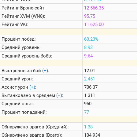
Теlegram
Рейтинг
Броне-сайт:
12 566.35
ВК
Рейтинг
XVM (WN8):
95.75
Портал
Рейтинг
WG:
11 625.00
Мира
Танков
Процент побед:
60.23%
Средний уровень:
8.93
Средний уровень боёв:
9.64
Выстрелов за бой
(+)
:
12.01
Средний урон:
2 451
Ассист урон
(+)
:
706.37
Вытанковано в среднем
(+)
:
1 311
Средний опыт:
950
Процент попаданий:
77
Обнаружено врагов (Средний):
1.38
Обнаружено врагов (Всего):
104 934