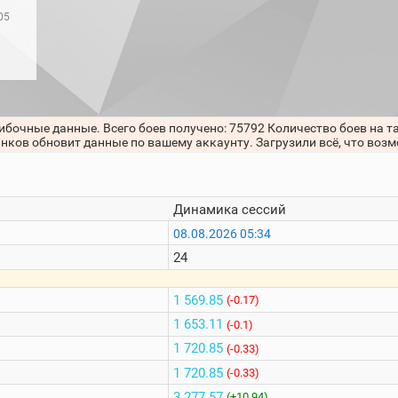
05
ибочные данные. Всего боев получено: 75792 Количество боев на т
анков обновит данные по вашему аккаунту. Загрузили всё, что воз
Динамика сессий
08.08.2026 05:34
24
1 569.85
(-0.17)
1 653.11
(-0.1)
1 720.85
(-0.33)
1 720.85
(-0.33)
3 277.57
(+10.94)