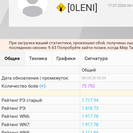
игроков
[0LENI]
17.07.2026 06:
(за
прошлый
месяц)
Топ
игроков
(за
последние
При загрузке вашей статистики, произошел сбой, получены ош
сессии)
последнюю сессию: 9.63 Попробуйте зайти позже, когда Мир Т
Топ
Общее
Техника
Графики
Сигнатура
1000
Кланы
Общий
Статистика
стримеров
Дата обновления | промежуток:
08.08.26 05:34
Количество боёв
(+)
:
75 792
Информация
Рейтинг
РЭ старый:
1 717.94
Онлайн
Рейтинг
РЭ:
1 818.73
Цветовая
Рейтинг
WN6:
1 917.78
шкала
Рейтинг
WN7:
1 917.78
Рейтинг
WN8:
3 111.94