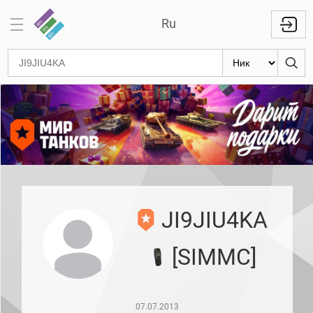
Ru
Отметки
на
стволах
Знаки
классности
Кланы
Топ
JI9JIU4KA
Топ по
танкам
[SIMMC]
Топ
1000
игроков
Международный
07.07.2013