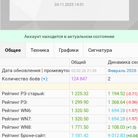
рейтинг
24.11.2025 14:51
Топ 1000
игроков
(за
прошлый
месяц)
Аккаунт находится в актуальном состоянии
Топ
игроков
(за
Общее
Техника
Графики
Сигнатура
последние
сессии)
Общий
Динамика се
Топ
Дата обновления | промежуток:
Февраль 2026
02.02.26 21:39
1000
Кланы
Количество боёв
(+)
:
124 847
2
Статистика
стримеров
Рейтинг
РЭ старый:
1 225.32
1 194.52
(-0.71)
Рейтинг
РЭ:
1 299.90
1 368.64
(-0.36)
Рейтинг
WN6:
1 320.50
1 694.28
Информация
(-1.57)
Рейтинг
WN7:
1 320.50
1 694.28
(-1.57)
Онлайн
Рейтинг
WN8:
1 771.50
2 108.03
(+1.5)
Цветовая
Рейтинг
Броне-сайт:
7 181.42
9 012.83
шкала
(+0.04