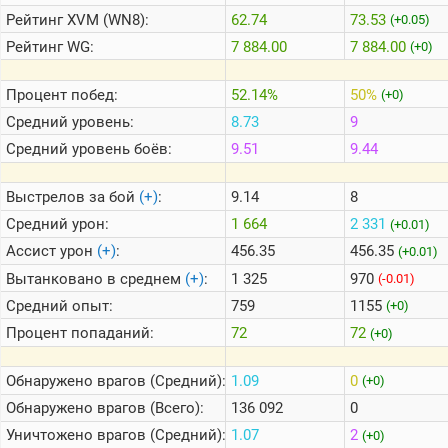
Рейтинг
XVM (WN8):
62.74
73.53
(+0.05)
Рейтинг
WG:
7 884.00
7 884.00
(+0)
Теlegram
ВК
Процент побед:
52.14%
50%
(+0)
Портал
Средний уровень:
8.73
9
Мира
Танков
Средний уровень боёв:
9.51
9.44
Выстрелов за бой
(+)
:
9.14
8
Средний урон:
1 664
2 331
(+0.01)
Ассист урон
(+)
:
456.35
456.35
(+0.01)
Вытанковано в среднем
(+)
:
1 325
970
(-0.01)
Средний опыт:
759
1155
(+0)
Процент попаданий:
72
72
(+0)
Обнаружено врагов (Средний):
1.09
0
(+0)
Обнаружено врагов (Всего):
136 092
0
Уничтожено врагов (Средний):
1.07
2
(+0)