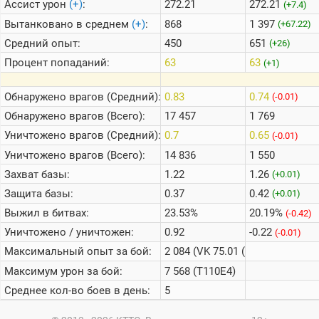
Ассист урон
(+)
:
272.21
272.21
(+7.4)
Вытанковано в среднем
(+)
:
868
1 397
(+67.22)
Средний опыт:
450
651
(+26)
Процент попаданий:
63
63
(+1)
Обнаружено врагов (Средний):
0.83
0.74
(-0.01)
Обнаружено врагов (Всего):
17 457
1 769
Уничтожено врагов (Средний):
0.7
0.65
(-0.01)
Уничтожено врагов (Всего):
14 836
1 550
Захват базы:
1.22
1.26
(+0.01)
Защита базы:
0.37
0.42
(+0.01)
Выжил в битвах:
23.53%
20.19%
(-0.42)
Уничтожено / уничтожен:
0.92
-0.22
(-0.01)
Максимальный опыт за бой:
2 084 (VK 75.01 (K))
Максимум урон за бой:
7 568 (T110E4)
Среднее кол-во боев в день:
5