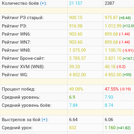
Количество боёв
(+)
:
21 157
2387
Теlegram
Рейтинг
РЭ старый:
900.15
975.87
(+8.44)
ВК
Рейтинг
РЭ:
916.98
1 012.99
(+12.0
Рейтинг
WN6:
903.60
895.68
Портал
(-1.44)
Мира
Рейтинг
WN7:
903.60
895.68
(-1.44)
Танков
Рейтинг
WN8:
1 075.09
1 100.76
(-5.91)
Рейтинг
Броне-сайт:
2 785.57
3 821.10
(+167.
Рейтинг
XVM (WN8):
39.33
40.18
(-0.2)
Рейтинг
WG:
4 852.00
4 852.00
(+55)
Процент побед:
49.08%
47.55%
(-0.19)
Средний уровень:
6.9
7.93
Средний уровень боёв:
7.84
8.74
Выстрелов за бой
(+)
:
6.64
6.06
Средний урон:
832
1 160
(+41.82)