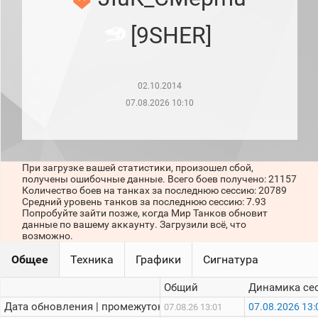
рейтинг
Топ 1000
[9SHER]
игроков
(за
прошлый
месяц)
02.10.2014
Топ
игроков
07.08.2026 10:10
(за
последние
сессии)
Топ
При загрузке вашей статистики, произошел сбой,
1000
получены ошибочные данные. Всего боев получено: 21157
Кланы
Количество боев на танках за последнюю сессию: 20789
Статистика
Средний уровень танков за последнюю сессию: 7.93
стримеров
Попробуйте зайти позже, когда Мир Танков обновит
данные по вашему аккаунту. Загрузили всё, что
возможно.
Информация
Общее
Техника
Графики
Сигнатура
Онлайн
Общий
Динамика се
Цветовая
Дата обновления | промежуток:
07.08.2026 13:
07.08.26 13:01
шкала