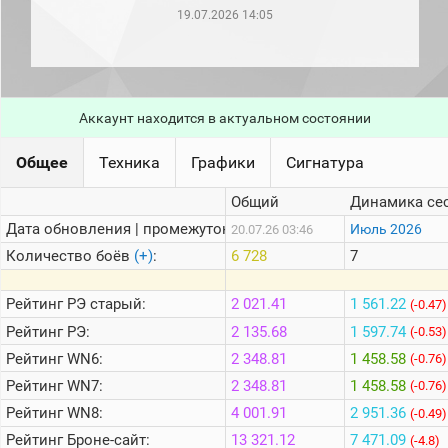
рейтинг
19.07.2026 14:05
Топ 1000
игроков
(за
прошлый
месяц)
Аккаунт находится в актуальном состоянии
Топ
игроков
(за
Общее
Техника
Графики
Сигнатура
последние
сессии)
Общий
Динамика се
Топ
Дата обновления | промежуток:
Июль 2026
20.07.26 03:46
1000
Кланы
Количество боёв
(+)
:
6 728
7
Статистика
стримеров
Рейтинг
РЭ старый:
2 021.41
1 561.22
(-0.47)
Рейтинг
РЭ:
2 135.68
1 597.74
(-0.53)
Рейтинг
WN6:
2 348.81
1 458.58
Информация
(-0.76)
Рейтинг
WN7:
2 348.81
1 458.58
(-0.76)
Онлайн
Рейтинг
WN8:
4 001.91
2 951.36
(-0.49)
Цветовая
Рейтинг
Броне-сайт:
13 321.12
7 471.09
шкала
(-4.8)