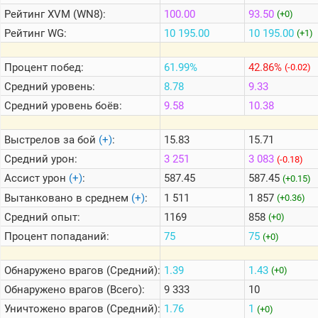
Рейтинг
XVM (WN8):
100.00
93.50
(+0)
Рейтинг
WG:
10 195.00
10 195.00
(+1)
Теlegram
ВК
Процент побед:
61.99%
42.86%
(-0.02)
Портал
Средний уровень:
8.78
9.33
Мира
Танков
Средний уровень боёв:
9.58
10.38
Выстрелов за бой
(+)
:
15.83
15.71
Средний урон:
3 251
3 083
(-0.18)
Ассист урон
(+)
:
587.45
587.45
(+0.15)
Вытанковано в среднем
(+)
:
1 511
1 857
(+0.36)
Средний опыт:
1169
858
(+0)
Процент попаданий:
75
75
(+0)
Обнаружено врагов (Средний):
1.39
1.43
(+0)
Обнаружено врагов (Всего):
9 333
10
Уничтожено врагов (Средний):
1.76
1
(+0)