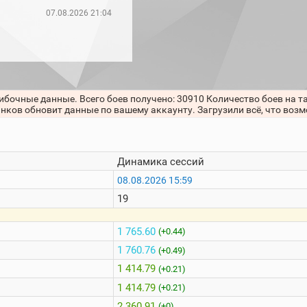
07.08.2026 21:04
ибочные данные. Всего боев получено: 30910 Количество боев на т
анков обновит данные по вашему аккаунту. Загрузили всё, что воз
Динамика сессий
08.08.2026 15:59
19
1 765.60
(+0.44)
1 760.76
(+0.49)
1 414.79
(+0.21)
1 414.79
(+0.21)
2 360.91
(+0)