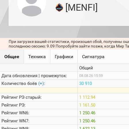
игроков
[MENFI]
(за
прошлый
месяц)
Топ
игроков
(за
последние
При загрузке вашей статистики, произошел сбой, получены ош
сессии)
последнюю сессию: 9.09 Попробуйте зайти позже, когда Мир Т
Топ
Общее
Техника
Графики
Сигнатура
1000
Кланы
Общий
Статистика
стримеров
Дата обновления | промежуток:
08.08.26 15:59
Количество боёв
(+)
:
30 910
Информация
Рейтинг
РЭ старый:
1 112.94
Онлайн
Рейтинг
РЭ:
1 161.50
Цветовая
Рейтинг
WN6:
1 250.46
шкала
Рейтинг
WN7:
1 250.46
Рейтинг
WN8:
1 622.13