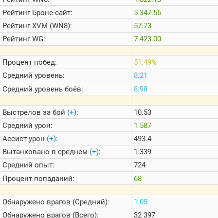
Теlegram
Рейтинг
Броне-сайт:
5 347.56
ВК
Рейтинг
XVM (WN8):
57.73
Портал
Рейтинг
WG:
7 423.00
Мира
Танков
Процент побед:
51.49%
Средний уровень:
8.21
Средний уровень боёв:
8.98
Выстрелов за бой
(+)
:
10.53
Средний урон:
1 587
Ассист урон
(+)
:
493.4
Вытанковано в среднем
(+)
:
1 339
Средний опыт:
724
Процент попаданий:
68
Обнаружено врагов (Средний):
1.05
Обнаружено врагов (Всего):
32 397