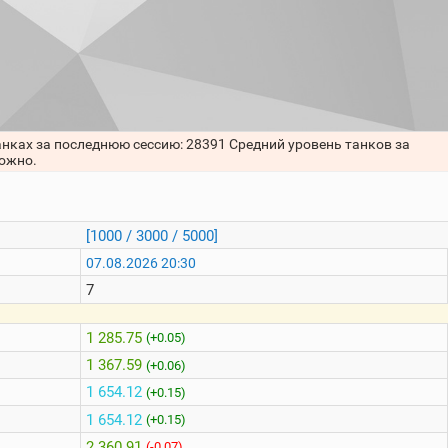
анках за последнюю сессию: 28391 Средний уровень танков за
можно.
[1000 / 3000 / 5000]
07.08.2026 20:30
7
1 285.75
(+0.05)
1 367.59
(+0.06)
1 654.12
(+0.15)
1 654.12
(+0.15)
2 360.91
(-0.07)