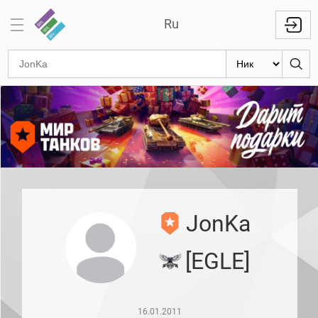
Ru
Отметки
на
стволах
Знаки
классности
Кланы
Топ
JonKa
Топ по
танкам
[EGLE]
Топ
1000
игроков
Международный
16.01.2011