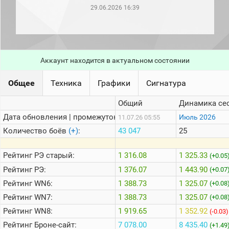
рейтинг
29.06.2026 16:39
Топ 1000
игроков
(за
прошлый
месяц)
Аккаунт находится в актуальном состоянии
Топ
игроков
(за
Общее
Техника
Графики
Сигнатура
последние
сессии)
Общий
Динамика се
Топ
Дата обновления | промежуток:
Июль 2026
11.07.26 05:55
1000
Кланы
Количество боёв
(+)
:
43 047
25
Статистика
стримеров
Рейтинг
РЭ старый:
1 316.08
1 325.33
(+0.05
Рейтинг
РЭ:
1 376.07
1 443.90
(+0.07
Рейтинг
WN6:
1 388.73
1 325.07
Информация
(+0.08
Рейтинг
WN7:
1 388.73
1 325.07
(+0.08
Онлайн
Рейтинг
WN8:
1 919.65
1 352.92
(-0.03)
Цветовая
Рейтинг
Броне-сайт:
7 078.00
8 435.40
шкала
(+1.49