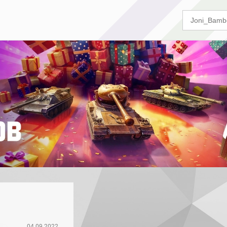
04.09.2022