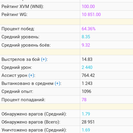
Теlegram
Рейтинг
XVM (WN8):
100.00
ВК
Рейтинг
WG:
10 851.00
Портал
Мира
Процент побед:
64.36%
Танков
Средний уровень:
8.35
Средний уровень боёв:
9.32
Выстрелов за бой
(+)
:
14.83
Средний урон:
2 440
Ассист урон
(+)
:
764.42
Вытанковано в среднем
(+)
:
1 243
Средний опыт:
1096
Процент попаданий:
78
Обнаружено врагов (Средний):
1.79
Обнаружено врагов (Всего):
28 951
Уничтожено врагов (Средний):
1.69