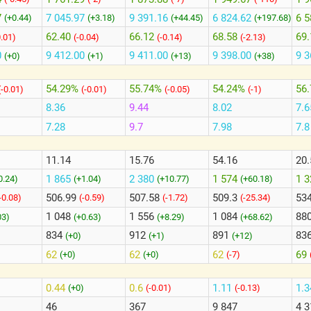
7
7 045.97
9 391.16
6 824.62
6 5
(+0.44)
(+3.18)
(+44.45)
(+197.68)
62.40
66.12
68.58
69.
0.01)
(-0.04)
(-0.14)
(-2.13)
0
9 412.00
9 411.00
9 398.00
9 3
(+0)
(+1)
(+13)
(+38)
54.29%
55.74%
54.24%
56
(-0.01)
(-0.01)
(-0.05)
(-1)
8.36
9.44
8.02
7.6
7.28
9.7
7.98
7.8
11.14
15.76
54.16
20.
1 865
2 380
1 574
1 
0.24)
(+1.04)
(+10.77)
(+60.18)
506.99
507.58
509.3
53
-0.08)
(-0.59)
(-1.72)
(-25.34)
1 048
1 556
1 084
88
03)
(+0.63)
(+8.29)
(+68.62)
834
912
891
83
(+0)
(+1)
(+12)
62
62
62
69
(+0)
(+0)
(-7)
0.44
0.6
1.11
1.
)
(+0)
(-0.01)
(-0.13)
46
367
9 847
4 3