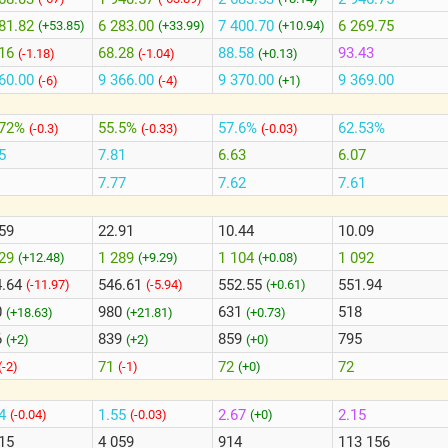
81.82
6 283.00
7 400.70
6 269.75
(+53.85)
(+33.99)
(+10.94)
16
68.28
88.58
93.43
(-1.18)
(-1.04)
(+0.13)
60.00
9 366.00
9 370.00
9 369.00
(-6)
(-4)
(+1)
.72%
55.5%
57.6%
62.53%
(-0.3)
(-0.33)
(-0.03)
5
7.81
6.63
6.07
7.77
7.62
7.61
59
22.91
10.44
10.09
329
1 289
1 104
1 092
(+12.48)
(+9.29)
(+0.08)
4.64
546.61
552.55
551.94
(-11.97)
(-5.94)
(+0.61)
0
980
631
518
(+18.63)
(+21.81)
(+0.73)
6
839
859
795
(+2)
(+2)
(+0)
71
72
72
(-2)
(-1)
(+0)
34
1.55
2.67
2.15
(-0.04)
(-0.03)
(+0)
15
4 059
914
113 156