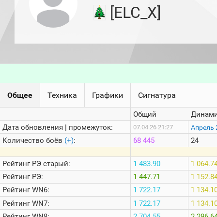
игроков
[ELC_X]
(за
прошлый
месяц)
Топ
игроков
(за
последние
сессии)
Топ
Общее
Техника
Графики
Сигнатура
1000
Кланы
Общий
Динами
Статистика
стримеров
Дата обновления | промежуток:
Апрель 
07.04.26 21:27
Количество боёв
(+)
:
68 445
24
Информация
Рейтинг
РЭ старый:
1 483.90
1 064.7
Онлайн
Рейтинг
РЭ:
1 447.71
1 152.8
Цветовая
Рейтинг
WN6:
1 722.17
1 134.1
шкала
Рейтинг
WN7:
1 722.17
1 134.1
Рейтинг
WN8:
2 704.55
2 296.6