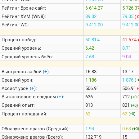
Теlegram
Рейтинг
Броне-сайт:
6 614.27
5 726.3
ВК
Рейтинг
XVM (WN8):
89.02
79.05
(-
Портал
Рейтинг
WG:
9 412.00
9 412.0
Мира
Танков
Процент побед:
60.81%
41.67%
Средний уровень:
6.42
8.71
Средний уровень боёв:
7.68
9.04
Выстрелов за бой
(+)
:
16.83
13.17
Средний урон:
1 186
1 876
(+
Ассист урон
(+)
:
506.91
506.91
(
Вытанковано в среднем
(+)
:
636
712
(+0.
Средний опыт:
813
821
(+0)
Процент попаданий:
62
62
(+0)
Обнаружено врагов (Средний):
1.94
0.63
(+0
Обнаружено врагов (Всего):
132 719
15