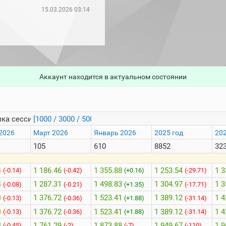
15.03.2026 03:14
Аккаунт находится в актуальном состоянии
ка сессий
[1000 / 3000 / 5000]
2026
Март 2026
Январь 2026
2025 год
202
105
610
8852
32
4
1 186.46
1 355.88
1 253.54
1 3
(-0.14)
(-0.42)
(+0.16)
(-29.71)
4
1 287.31
1 498.83
1 304.97
1 3
(-0.08)
(-0.21)
(+1.35)
(-17.71)
0
1 376.72
1 523.41
1 389.12
1 4
(-0.13)
(-0.36)
(+1.88)
(-31.14)
0
1 376.72
1 523.41
1 389.12
1 4
(-0.13)
(-0.36)
(+1.88)
(-31.14)
4
1 761.29
1 873.88
1 949.67
1 9
(-0.45)
(-2)
(-7)
(-110)