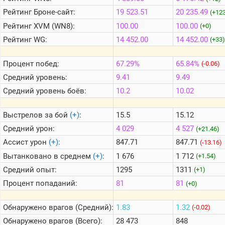
Рейтинг
Броне-сайт:
19 523.51
20 235.49
(+123
Рейтинг
XVM (WN8):
100.00
100.00
Теlegram
(+0)
Рейтинг
WG:
14 452.00
14 452.00
(+33)
ВК
Портал
Процент побед:
67.29%
65.84%
(-0.06)
Мира
Танков
Средний уровень:
9.41
9.49
Средний уровень боёв:
10.2
10.02
Выстрелов за бой
(+)
:
15.5
15.12
Средний урон:
4 029
4 527
(+21.46)
Ассист урон
(+)
:
847.71
847.71
(-13.16)
Вытанковано в среднем
(+)
:
1 676
1 712
(+1.54)
Средний опыт:
1295
1311
(+1)
Процент попаданий:
81
81
(+0)
Обнаружено врагов (Средний):
1.83
1.32
(-0.02)
Обнаружено врагов (Всего):
28 473
848