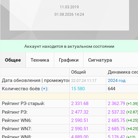
рейтинг
11.03.2019
Топ 1000
игроков
01.08.2026 14:24
(за
прошлый
месяц)
Топ
игроков
Аккаунт находится в актуальном состоянии
(за
последние
сессии)
Общее
Техника
Графики
Сигнатура
Топ
Общий
Динамика се
1000
Кланы
Дата обновления | промежуток:
2024 год
22.07.24 11:17
Статистика
Количество боёв
(+)
:
15 580
644
стримеров
Рейтинг
РЭ старый:
2 331.68
2 362.79
(+1.39
Информация
Рейтинг
РЭ:
2 477.32
2 537.32
(+2.87
Рейтинг
WN6:
2 590.51
2 685.75
(+4.25
Онлайн
Рейтинг
WN7:
2 590.51
2 685.75
(+4.25
Цветовая
шкала
Рейтинг
WN8:
4 889.00
5 176.42
(+12)