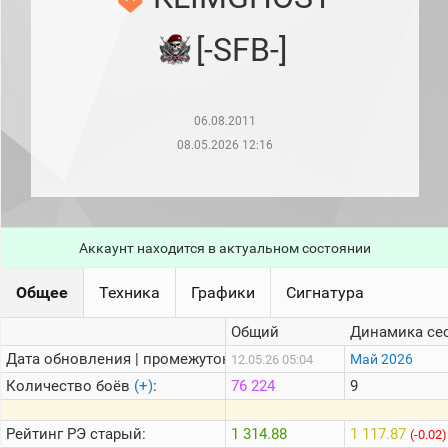
рейтинг
Топ 1000
[-SFB-]
игроков
(за
прошлый
месяц)
06.08.2011
Топ
игроков
08.05.2026 12:16
(за
последние
сессии)
Топ
1000
Аккаунт находится в актуальном состоянии
Кланы
Статистика
Общее
Техника
Графики
Сигнатура
стримеров
Общий
Динамика се
Дата обновления | промежуток:
Информация
Май 2026
12.05.26 05:04
Количество боёв
(+)
:
76 224
9
Онлайн
Цветовая
Рейтинг
РЭ старый:
1 314.88
1 117.87
(-0.02)
шкала