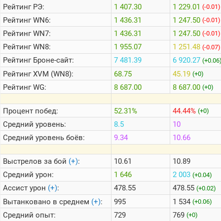
Рейтинг
РЭ:
1 407.30
1 229.01
(-0.01)
Рейтинг
WN6:
1 436.31
1 247.50
(-0.01)
Теlegram
Рейтинг
WN7:
1 436.31
1 247.50
(-0.01)
ВК
Рейтинг
WN8:
1 955.07
1 251.48
(-0.07)
Портал
Рейтинг
Броне-сайт:
7 481.39
6 920.27
(+0.06
Мира
Танков
Рейтинг
XVM (WN8):
68.75
45.19
(+0)
Рейтинг
WG:
8 687.00
8 687.00
(+0)
Процент побед:
52.31%
44.44%
(+0)
Средний уровень:
8.5
10
Средний уровень боёв:
9.34
10.66
Выстрелов за бой
(+)
:
10.61
10.89
Средний урон:
1 646
2 003
(+0.04)
Ассист урон
(+)
:
478.55
478.55
(+0.02)
Вытанковано в среднем
(+)
:
995
1 534
(+0.06)
Средний опыт:
729
769
(+0)