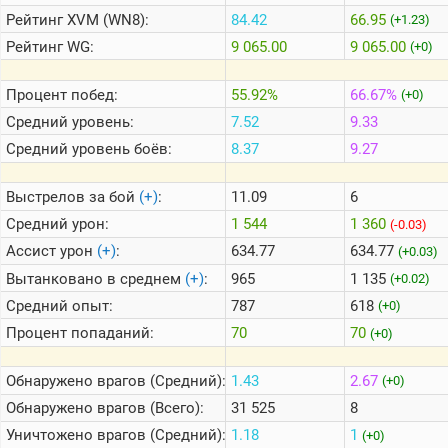
Рейтинг
XVM (WN8):
84.42
66.95
(+1.23)
Рейтинг
WG:
9 065.00
9 065.00
(+0)
Теlegram
ВК
Процент побед:
55.92%
66.67%
(+0)
Портал
Средний уровень:
7.52
9.33
Мира
Танков
Средний уровень боёв:
8.37
9.27
Выстрелов за бой
(+)
:
11.09
6
Средний урон:
1 544
1 360
(-0.03)
Ассист урон
(+)
:
634.77
634.77
(+0.03)
Вытанковано в среднем
(+)
:
965
1 135
(+0.02)
Средний опыт:
787
618
(+0)
Процент попаданий:
70
70
(+0)
Обнаружено врагов (Средний):
1.43
2.67
(+0)
Обнаружено врагов (Всего):
31 525
8
Уничтожено врагов (Средний):
1.18
1
(+0)