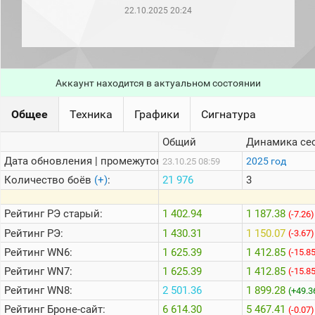
рейтинг
22.10.2025 20:24
Топ 1000
игроков
(за
прошлый
месяц)
Аккаунт находится в актуальном состоянии
Топ
игроков
(за
Общее
Техника
Графики
Сигнатура
последние
сессии)
Общий
Динамика се
Топ
Дата обновления | промежуток:
2025 год
23.10.25 08:59
1000
Кланы
Количество боёв
(+)
:
21 976
3
Статистика
стримеров
Рейтинг
РЭ старый:
1 402.94
1 187.38
(-7.26)
Рейтинг
РЭ:
1 430.31
1 150.07
(-3.67)
Рейтинг
WN6:
1 625.39
1 412.85
Информация
(-15.8
Рейтинг
WN7:
1 625.39
1 412.85
(-15.8
Онлайн
Рейтинг
WN8:
2 501.36
1 899.28
(+49.3
Цветовая
Рейтинг
Броне-сайт:
6 614.30
5 467.41
шкала
(-0.07)