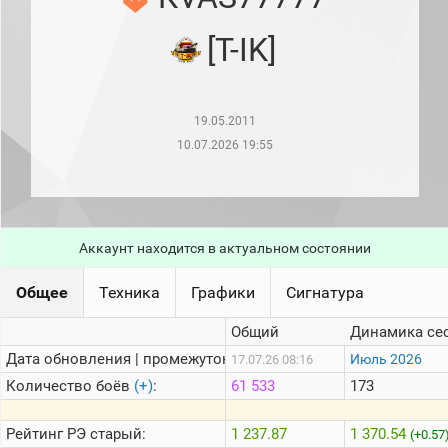
рейтинг
Топ 1000
[T-IK]
игроков
(за
прошлый
месяц)
19.05.2011
Топ
игроков
10.07.2026 19:55
(за
последние
сессии)
Топ
1000
Аккаунт находится в актуальном состоянии
Кланы
Статистика
Общее
Техника
Графики
Сигнатура
стримеров
Общий
Динамика се
Дата обновления | промежуток:
Информация
Июль 2026
17.07.26 08:16
Количество боёв
(+)
:
61 533
173
Онлайн
Цветовая
Рейтинг
РЭ старый:
1 237.87
1 370.54
(+0.57
шкала