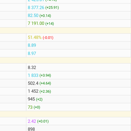
8 377.26
(+25.91)
82.50
(+0.14)
7 191.00
(+14)
51.48%
(-0.01)
8.89
8.97
8.32
1 833
(+3.94)
502.4
(+4.64)
1 452
(+2.36)
945
(+2)
73
(+0)
2.42
(+0.01)
898