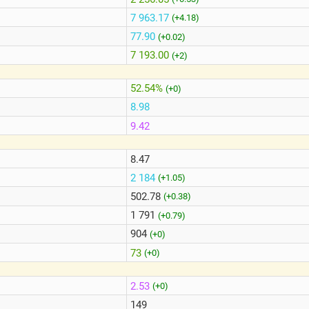
7 963.17
(+4.18)
77.90
(+0.02)
7 193.00
(+2)
52.54%
(+0)
8.98
9.42
8.47
2 184
(+1.05)
502.78
(+0.38)
1 791
(+0.79)
904
(+0)
73
(+0)
2.53
(+0)
149