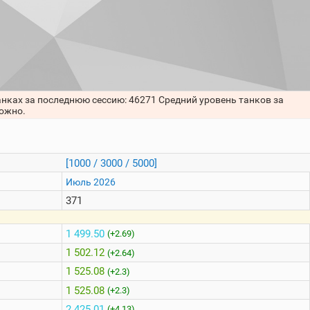
анках за последнюю сессию: 46271 Средний уровень танков за
можно.
[1000 / 3000 / 5000]
Июль 2026
371
1 499.50
(+2.69)
1 502.12
(+2.64)
1 525.08
(+2.3)
1 525.08
(+2.3)
2 425.01
(+4.13)