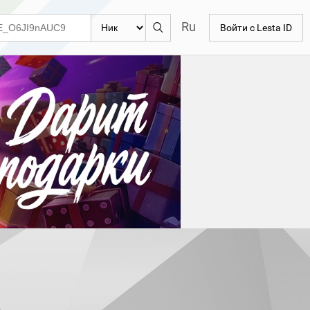
Ru
Войти с Lesta ID