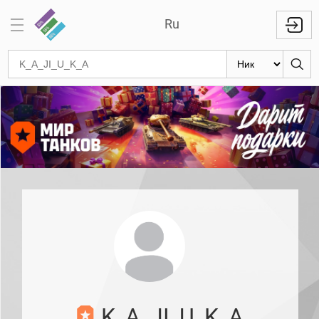
Ru
Отметки
на
стволах
Знаки
классности
Кланы
Топ
Топ по
танкам
Топ
1000
игроков
Международный
K_A_JI_U_K_A