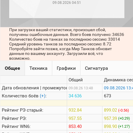
рейтинг
09.08.2026 04:51
Топ 1000
игроков
(за
прошлый
месяц)
При загрузке вашей статистики, произошел сбой,
получены ошибочные данные. Всего боев получено: 34636
Топ
Количество боев на танках за последнюю сессию: 33014
игроков
Средний уровень танков за последнюю сессию: 8.72
(за
Попробуйте зайти позже, когда Мир Танков обновит
последние
данные по вашему аккаунту. Загрузили всё, что
сессии)
возможно.
Топ
Общее
Техника
Графики
Сигнатура
1000
Кланы
Общий
Динамика се
Статистика
Дата обновления | промежуток:
09.08.2026 13:
09.08.26 13:48
стримеров
Количество боёв
(+)
:
34 636
673
Информация
Рейтинг
РЭ старый:
932.84
899.02
(-0.56)
Онлайн
Рейтинг
РЭ:
957.55
957.39
(+0.29)
Цветовая
Рейтинг
WN6:
853.40
898.90
(+1.27)
шкала