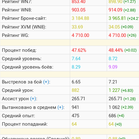
Рейтинг
WN7:
853.40
898.90
(+1.27)
Рейтинг
WN8:
903.05
914.09
(+2.88)
Теlegram
Рейтинг
Броне-сайт:
3 184.88
3 965.81
(+24.2
ВК
Рейтинг
XVM (WN8):
33.69
34.05
(+0.09)
Рейтинг
WG:
4 710.00
4 710.00
Портал
(+26)
Мира
Танков
Процент побед:
47.62%
48.44%
(+0.02)
Средний уровень:
7.64
8.72
Средний уровень боёв:
8.29
9.09
Выстрелов за бой
(+)
:
6.65
7.21
Средний урон:
882
1 227
(+6.83)
Ассист урон
(+)
:
265.71
265.71
(+1.28)
Вытанковано в среднем
(+)
:
941
1 062
(+2.39)
Средний опыт:
475
686
(+4)
Процент попаданий:
64
64
(+0)
Обнаружено врагов (Средний):
0.89
0.88
(+0)