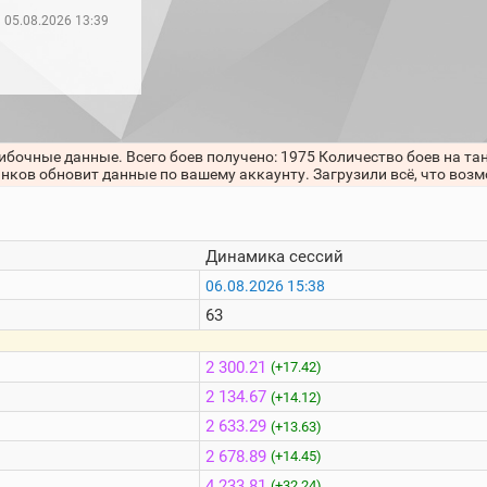
05.08.2026 13:39
ибочные данные. Всего боев получено: 1975 Количество боев на та
анков обновит данные по вашему аккаунту. Загрузили всё, что воз
Динамика сессий
06.08.2026 15:38
63
2 300.21
(+17.42)
2 134.67
(+14.12)
2 633.29
(+13.63)
2 678.89
(+14.45)
4 233.81
(+32.24)