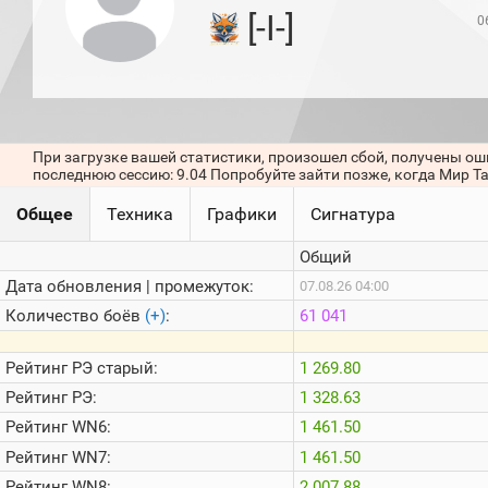
игроков
[-I-]
0
(за
прошлый
месяц)
Топ
игроков
(за
последние
При загрузке вашей статистики, произошел сбой, получены ош
сессии)
последнюю сессию: 9.04 Попробуйте зайти позже, когда Мир Т
Топ
Общее
Техника
Графики
Сигнатура
1000
Кланы
Общий
Статистика
стримеров
Дата обновления | промежуток:
07.08.26 04:00
Количество боёв
(+)
:
61 041
Информация
Рейтинг
РЭ старый:
1 269.80
Онлайн
Рейтинг
РЭ:
1 328.63
Цветовая
Рейтинг
WN6:
1 461.50
шкала
Рейтинг
WN7:
1 461.50
Рейтинг
WN8:
2 007.88