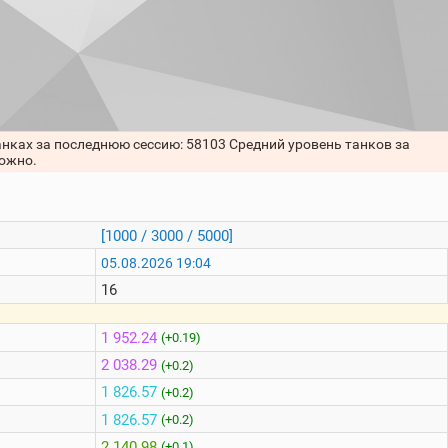
анках за последнюю сессию: 58103 Средний уровень танков за
можно.
[1000 / 3000 / 5000]
05.08.2026 19:04
16
1 952.24
(+0.19)
2 038.29
(+0.2)
1 826.57
(+0.2)
1 826.57
(+0.2)
2 140.98
(+0.1)