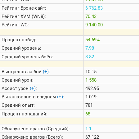
Теlegram
Рейтинг
Броне-сайт:
6 762.83
ВК
Рейтинг
XVM (WN8):
70.43
Портал
Рейтинг
WG:
9 140.00
Мира
Танков
Процент побед:
54.69%
Средний уровень:
7.98
Средний уровень боёв:
8.82
Выстрелов за бой
(+)
:
10.15
Средний урон:
1 558
Ассист урон
(+)
:
492.95
Вытанковано в среднем
(+)
:
1 019
Средний опыт:
781
Процент попаданий:
68
Обнаружено врагов (Средний):
1.1
Обнаружено врагов (Всего):
67 122