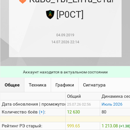
рейтинг
Топ 1000
[P0CT]
игроков
(за
прошлый
месяц)
04.09.2019
Топ
игроков
14.07.2026 22:14
(за
последние
сессии)
Топ
1000
Аккаунт находится в актуальном состоянии
Кланы
Статистика
Общее
Техника
Графики
Сигнатура
стримеров
Общий
Динамика се
Дата обновления | промежуток:
Информация
Июль 2026
25.07.26 02:56
Количество боёв
(+)
:
12 630
80
Онлайн
Цветовая
Рейтинг
РЭ старый:
999.65
1 213.08
(+1.38
шкала