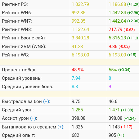
Рейтинг
РЭ:
1 032.79
1 186.88
(+1.29
Рейтинг
WN6:
992.85
1 442.84
(+2.96
Теlegram
Рейтинг
WN7:
992.85
1 442.84
(+2.96
ВК
Рейтинг
WN8:
1 132.64
217.79
(-0.63)
Портал
Рейтинг
Броне-сайт:
3 840.28
5 316.23
(+11.3
Мира
Танков
Рейтинг
XVM (WN8):
41.23
9.36
(-0.02)
Рейтинг
WG:
6 193.00
6 193.00
(+15)
Процент побед:
48.9%
55%
(+0.04)
Средний уровень:
7.94
8
Средний уровень боёв:
8.8
9
Выстрелов за бой
(+)
:
9.75
46.6
Средний урон:
1 255
1 471
(+1.38)
Ассист урон
(+)
:
398.08
398.08
(+1.24)
Вытанковано в среднем
(+)
:
1 326
1 143
(-1.17)
Средний опыт:
682
905
(+1)