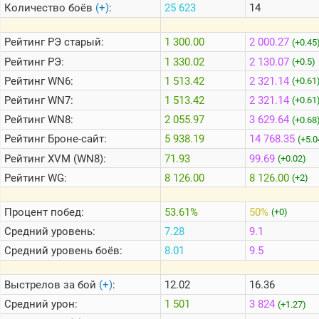
Количество боёв
(+)
:
25 623
14
Теlegram
Рейтинг
РЭ старый:
1 300.00
2 000.27
(+0.45
ВК
Рейтинг
РЭ:
1 330.02
2 130.07
(+0.5)
Рейтинг
WN6:
1 513.42
2 321.14
Портал
(+0.61
Мира
Рейтинг
WN7:
1 513.42
2 321.14
(+0.61
Танков
Рейтинг
WN8:
2 055.97
3 629.64
(+0.68
Рейтинг
Броне-сайт:
5 938.19
14 768.35
(+5.0
Рейтинг
XVM (WN8):
71.93
99.69
(+0.02)
Рейтинг
WG:
8 126.00
8 126.00
(+2)
Процент побед:
53.61%
50%
(+0)
Средний уровень:
7.28
9.1
Средний уровень боёв:
8.01
9.5
Выстрелов за бой
(+)
:
12.02
16.36
Средний урон:
1 501
3 824
(+1.27)