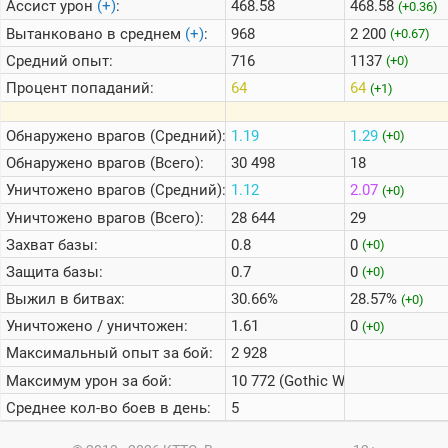
Ассист урон
(+)
:
468.58
468.58
(+0.36)
Вытанковано в среднем
(+)
:
968
2 200
(+0.67)
Средний опыт:
716
1137
(+0)
Процент попаданий:
64
64
(+1)
Обнаружено врагов (Средний):
1.19
1.29
(+0)
Обнаружено врагов (Всего):
30 498
18
Уничтожено врагов (Средний):
1.12
2.07
(+0)
Уничтожено врагов (Всего):
28 644
29
Захват базы:
0.8
0
(+0)
Защита базы:
0.7
0
(+0)
Выжил в битвах:
30.66%
28.57%
(+0)
Уничтожено / уничтожен:
1.61
0
(+0)
Максимальный опыт за бой:
2 928
Максимум урон за бой:
10 772 (Gothic Warrior)
Среднее кол-во боев в день:
5