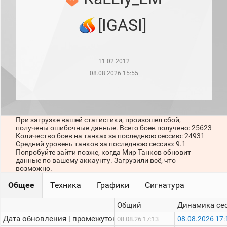
рейтинг
Топ 1000
[IGASI]
игроков
(за
прошлый
месяц)
11.02.2012
Топ
игроков
08.08.2026 15:55
(за
последние
сессии)
Топ
При загрузке вашей статистики, произошел сбой,
1000
получены ошибочные данные. Всего боев получено: 25623
Кланы
Количество боев на танках за последнюю сессию: 24931
Статистика
Средний уровень танков за последнюю сессию: 9.1
стримеров
Попробуйте зайти позже, когда Мир Танков обновит
данные по вашему аккаунту. Загрузили всё, что
возможно.
Информация
Общее
Техника
Графики
Сигнатура
Онлайн
Общий
Динамика се
Цветовая
Дата обновления | промежуток:
08.08.2026 17:
08.08.26 17:13
шкала