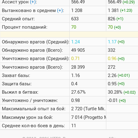
Ассист урон
(+)
:
566.49
566.49
(+0.29)
Вытанковано в среднем
(+)
:
1 208
1 381
(+1.23)
Средний опыт:
633
826
(+1)
Процент попаданий:
70
70
(+0)
Обнаружено врагов (Средний):
1.24
1.17
(+0)
Обнаружено врагов (Всего):
49 905
332
Уничтожено врагов (Средний):
0.71
0.96
(+0)
Уничтожено врагов (Всего):
28 399
272
Захват базы:
1.16
2.26
(+0.01)
Защита базы:
0.4
0.95
(+0)
Выжил в битвах:
27.67%
30.28%
(+0.02)
Уничтожено / уничтожен:
0.98
-0.01
(+0)
Максимальный опыт за бой:
2 720 (Turtle Mk. I)
Максимум урон за бой:
7 014 (Progetto M40 mod. 65)
Среднее кол-во боев в день:
11