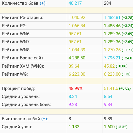
Количество боёв
(+)
:
40 217
284
Теlegram
Рейтинг
РЭ старый:
1 040.92
1 482.81
(+3.28
ВК
Рейтинг
РЭ:
1 066.84
1 485.46
(+3.24
Рейтинг
WN6:
957.61
1 289.36
Портал
(+2.69
Мира
Рейтинг
WN7:
957.61
1 289.36
(+2.69
Танков
Рейтинг
WN8:
1 084.39
1 270.25
(+1.71
Рейтинг
Броне-сайт:
4 288.50
7 795.21
(+24.0
Рейтинг
XVM (WN8):
39.64
45.82
(+0.06)
Рейтинг
WG:
6 223.00
6 223.00
(+13)
Процент побед:
48.99%
51.41%
(+0.02)
Средний уровень:
8.34
8.64
Средний уровень боёв:
9.28
9.84
Выстрелов за бой
(+)
:
8
9.89
Средний урон:
1 132
1 600
(+3.32)