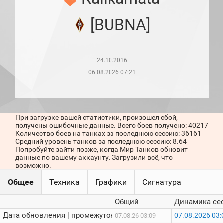
рейтинг
Топ 1000
[BUBNA]
игроков
(за
прошлый
месяц)
24.10.2016
Топ
игроков
06.08.2026 07:21
(за
последние
сессии)
Топ
При загрузке вашей статистики, произошел сбой,
1000
получены ошибочные данные. Всего боев получено: 40217
Кланы
Количество боев на танках за последнюю сессию: 36161
Статистика
Средний уровень танков за последнюю сессию: 8.64
стримеров
Попробуйте зайти позже, когда Мир Танков обновит
данные по вашему аккаунту. Загрузили всё, что
возможно.
Информация
Общее
Техника
Графики
Сигнатура
Онлайн
Общий
Динамика се
Цветовая
Дата обновления | промежуток:
07.08.2026 03:
07.08.26 03:09
шкала