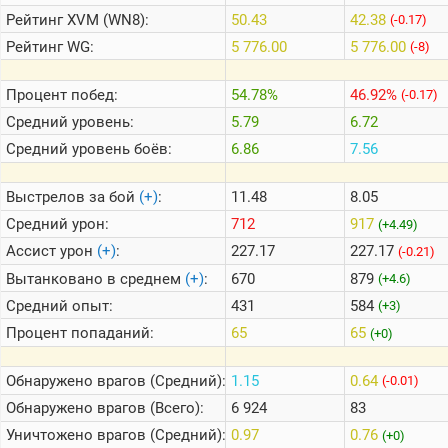
Рейтинг
XVM (WN8):
50.43
42.38
(-0.17)
Рейтинг
WG:
5 776.00
5 776.00
(-8)
Теlegram
ВК
Процент побед:
54.78%
46.92%
(-0.17)
Портал
Средний уровень:
5.79
6.72
Мира
Танков
Средний уровень боёв:
6.86
7.56
Выстрелов за бой
(+)
:
11.48
8.05
Средний урон:
712
917
(+4.49)
Ассист урон
(+)
:
227.17
227.17
(-0.21)
Вытанковано в среднем
(+)
:
670
879
(+4.6)
Средний опыт:
431
584
(+3)
Процент попаданий:
65
65
(+0)
Обнаружено врагов (Средний):
1.15
0.64
(-0.01)
Обнаружено врагов (Всего):
6 924
83
Уничтожено врагов (Средний):
0.97
0.76
(+0)