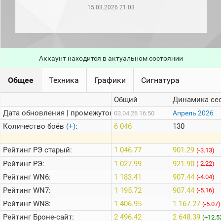
рейтинг
15.03.2026 21:03
Топ 1000
игроков
(за
прошлый
месяц)
Аккаунт находится в актуальном состоянии
Топ
игроков
(за
Общее
Техника
Графики
Сигнатура
последние
сессии)
Общий
Динамика се
Топ
Дата обновления | промежуток:
Апрель 2026
03.04.26 16:50
1000
Кланы
Количество боёв
(+)
:
6 046
130
Статистика
стримеров
Рейтинг
РЭ старый:
1 046.77
901.29
(-3.13)
Рейтинг
РЭ:
1 027.99
921.90
(-2.22)
Рейтинг
WN6:
1 183.41
907.44
Информация
(-4.04)
Рейтинг
WN7:
1 195.72
907.44
(-5.16)
Онлайн
Рейтинг
WN8:
1 406.95
1 167.27
(-5.07)
Цветовая
Рейтинг
Броне-сайт:
2 496.42
2 648.39
шкала
(+12.5