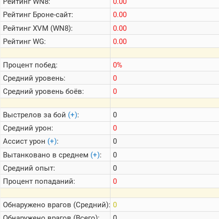
Рейтинг
WN8:
0.00
Рейтинг
Броне-сайт:
0.00
Теlegram
Рейтинг
XVM (WN8):
0.00
ВК
Рейтинг
WG:
0.00
Портал
Мира
Процент побед:
0%
Танков
Средний уровень:
0
Средний уровень боёв:
0
Выстрелов за бой
(+)
:
0
Средний урон:
0
Ассист урон
(+)
:
0
Вытанковано в среднем
(+)
:
0
Средний опыт:
0
Процент попаданий:
0
Обнаружено врагов (Средний):
0
Обнаружено врагов (Всего):
0