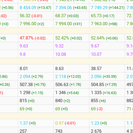
2
8 454.09
7 394.06
7 749.29
7 8
(+0.56)
(+13.47)
(+43.65)
(+144.21)
56.32
68.37
65.73
72.
0.02)
(-0.01)
(+0.03)
(+0.17)
0
7 996.00
7 994.00
7 963.00
7 8
(+3)
(+2)
(+31)
(+98)
47.87%
52.42%
52.64%
52
(+0)
(-0.02)
(+0.02)
(+0.06)
9.63
9.32
9.67
9.1
9.8
10.08
10.07
9.7
8.01
8.63
38.57
11.
2 094
2 118
2 096
2 
0.86)
(+2.79)
(+12.03)
(+35.59)
507.38
506.63
504.85
49
+0.26)
(+0.75)
(+1.78)
(+7.29)
1 298
1 346
1 335
1 
21)
(+1.15)
(+5.64)
(+16.63)
815
840
855
88
(+0)
(+2)
(+6)
69
69
69
71
(+0)
(+0)
(-2)
1.37
0.97
1.23
1.
)
(+0)
(-0.01)
(+0)
257
743
2 676
4 3