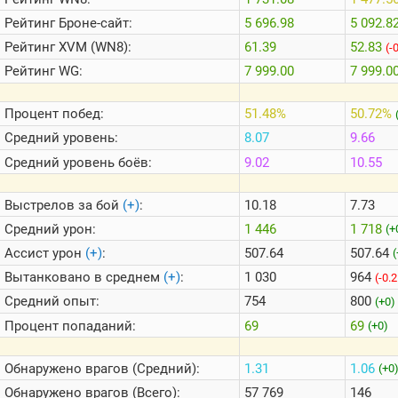
Теlegram
Рейтинг
Броне-сайт:
5 696.98
5 092.8
ВК
Рейтинг
XVM (WN8):
61.39
52.83
(-
Портал
Рейтинг
WG:
7 999.00
7 999.0
Мира
Танков
Процент побед:
51.48%
50.72%
Средний уровень:
8.07
9.66
Средний уровень боёв:
9.02
10.55
Выстрелов за бой
(+)
:
10.18
7.73
Средний урон:
1 446
1 718
(+
Ассист урон
(+)
:
507.64
507.64
(
Вытанковано в среднем
(+)
:
1 030
964
(-0.
Средний опыт:
754
800
(+0)
Процент попаданий:
69
69
(+0)
Обнаружено врагов (Средний):
1.31
1.06
(+0
Обнаружено врагов (Всего):
57 769
146