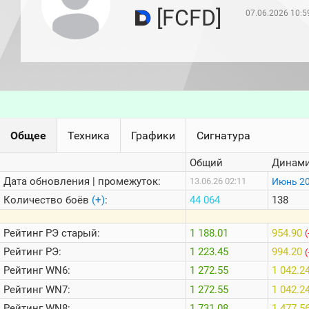
игроков
[FCFD]
07.06.2026 10:5
(за
прошлый
месяц)
Топ
игроков
(за
последние
сессии)
Топ
Общее
Техника
Графики
Сигнатура
1000
Кланы
Общий
Динами
Статистика
стримеров
Дата обновления | промежуток:
Июнь 2
13.06.26 02:11
Количество боёв
(+)
:
44 064
138
Информация
Рейтинг
РЭ старый:
1 188.01
954.90
(
Онлайн
Рейтинг
РЭ:
1 223.45
994.20
(
Цветовая
Рейтинг
WN6:
1 272.55
1 042.2
шкала
Рейтинг
WN7:
1 272.55
1 042.2
Рейтинг
WN8:
1 731.08
1 477.5