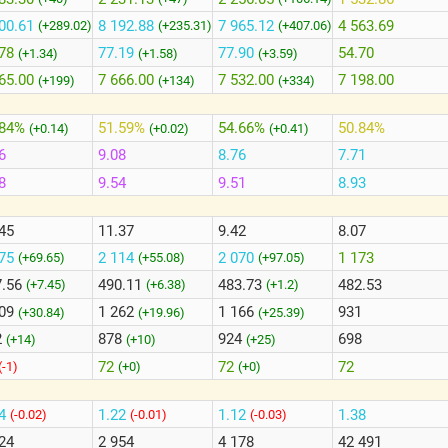
00.61
8 192.88
7 965.12
4 563.69
(+289.02)
(+235.31)
(+407.06)
78
77.19
77.90
54.70
(+1.34)
(+1.58)
(+3.59)
65.00
7 666.00
7 532.00
7 198.00
(+199)
(+134)
(+334)
.84%
51.59%
54.66%
50.84%
(+0.14)
(+0.02)
(+0.41)
6
9.08
8.76
7.71
8
9.54
9.51
8.93
45
11.37
9.42
8.07
075
2 114
2 070
1 173
(+69.65)
(+55.08)
(+97.05)
7.56
490.11
483.73
482.53
(+7.45)
(+6.38)
(+1.2)
309
1 262
1 166
931
(+30.84)
(+19.96)
(+25.39)
2
878
924
698
(+14)
(+10)
(+25)
72
72
72
(-1)
(+0)
(+0)
14
1.22
1.12
1.38
(-0.02)
(-0.01)
(-0.03)
24
2 954
4 178
42 491