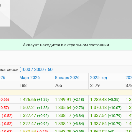
9
Аккаунт находится в актуальном состоянии
ка сессий
[1000 / 3000 / 5000]
026
Март 2026
Январь 2026
2025 год
202
188
765
2179
37
1 426.65
1 249.91
1 289.48
1 3
-0.66)
(+1.29)
(+2.18)
(+8.35)
1 507.21
1 335.54
1 370.18
1 3
-0.57)
(+1.38)
(+2.73)
(+10.07)
4
1 327.47
1 338.17
1 337.54
1 4
(-0.52)
(+0.92)
(+3.84)
(+10.79)
4
1 327.47
1 338.17
1 337.54
1 4
(-0.52)
(+0.92)
(+3.84)
(+10.79)
6
1 580.54
1 943.29
1 862.02
2 0
(-0.63)
(-0.25)
(+0.95)
(+5)