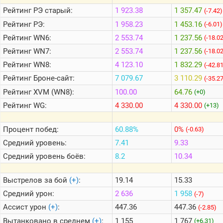
Рейтинг
РЭ старый:
1 923.38
1 357.47
(-7.42)
Рейтинг
РЭ:
1 958.23
1 453.16
(-6.01)
Теlegram
Рейтинг
WN6:
2 553.74
1 237.56
(-18.0
ВК
Рейтинг
WN7:
2 553.74
1 237.56
(-18.0
Портал
Мира
Рейтинг
WN8:
4 123.10
1 832.29
(-42.8
Танков
Рейтинг
Броне-сайт:
7 079.67
3 110.29
(-35.2
Рейтинг
XVM (WN8):
100.00
64.76
(+0)
Рейтинг
WG:
4 330.00
4 330.00
(+13)
Процент побед:
60.88%
0%
(-0.63)
Средний уровень:
7.41
9.33
Средний уровень боёв:
8.2
10.34
Выстрелов за бой
(+)
:
19.14
15.33
Средний урон:
2 636
1 958
(-7)
Ассист урон
(+)
:
447.36
447.36
(-2.85)
Вытанковано в среднем
(+)
:
1 155
1 767
(+6.31)