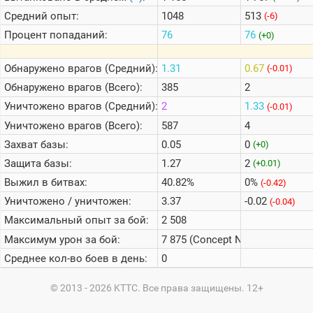
Средний опыт:
1048
513
(-6)
Процент попаданий:
76
76
(+0)
Обнаружено врагов (Средний):
1.31
0.67
(-0.01)
Обнаружено врагов (Всего):
385
2
Уничтожено врагов (Средний):
2
1.33
(-0.01)
Уничтожено врагов (Всего):
587
4
Захват базы:
0.05
0
(+0)
Защита базы:
1.27
2
(+0.01)
Выжил в битвах:
40.82%
0%
(-0.42)
Уничтожено / уничтожен:
3.37
-0.02
(-0.04)
Максимальный опыт за бой:
2 508
Максимум урон за бой:
7 875 (Concept No. 5)
Среднее кол-во боев в день:
0
© 2013 - 2026 KTTC. Все права защищены. 12+