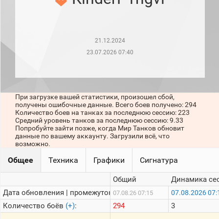
рейтинг
Топ 1000
игроков
(за
прошлый
21.12.2024
месяц)
23.07.2026 07:40
Топ
игроков
(за
последние
сессии)
При загрузке вашей статистики, произошел сбой,
получены ошибочные данные. Всего боев получено: 294
Топ
Количество боев на танках за последнюю сессию: 223
1000
Средний уровень танков за последнюю сессию: 9.33
Кланы
Попробуйте зайти позже, когда Мир Танков обновит
данные по вашему аккаунту. Загрузили всё, что
Статистика
возможно.
стримеров
Общее
Техника
Графики
Сигнатура
Информация
Общий
Динамика се
Онлайн
Дата обновления | промежуток:
07.08.2026 07:
07.08.26 07:15
Количество боёв
(+)
:
294
3
Цветовая
шкала