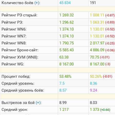
Количество боёв
(+)
:
45 834
191
Теlegram
Рейтинг
РЭ старый:
1 269.32
1 008.11
(-0.87)
ВК
Рейтинг
РЭ:
1 296.62
1 063.31
(-0.83)
Рейтинг
WN6:
1 374.10
1 130.01
Портал
(-0.52)
Мира
Рейтинг
WN7:
1 374.10
1 130.01
(-0.52)
Танков
Рейтинг
WN8:
1 790.75
2 017.97
(-0.25)
Рейтинг
Броне-сайт:
5 585.43
4 886.09
(-0.06)
Рейтинг
XVM (WN8):
63.38
70.75
(-0.01)
Рейтинг
WG:
8 167.00
8 167.00
(-3)
Процент побед:
53.48%
50.26%
(-0.01)
Средний уровень:
7.5
8.36
Средний уровень боёв:
8.57
9.24
Выстрелов за бой
(+)
:
8.99
8.03
Средний урон:
1 217
1 373
(+0.66)