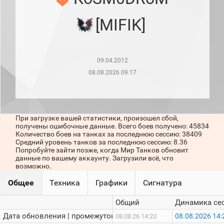
рейтинг
Топ 1000
[MIFIK]
игроков
(за
прошлый
месяц)
09.04.2012
Топ
игроков
08.08.2026 09:17
(за
последние
сессии)
Топ
При загрузке вашей статистики, произошел сбой,
1000
получены ошибочные данные. Всего боев получено: 45834
Кланы
Количество боев на танках за последнюю сессию: 38409
Статистика
Средний уровень танков за последнюю сессию: 8.36
стримеров
Попробуйте зайти позже, когда Мир Танков обновит
данные по вашему аккаунту. Загрузили всё, что
возможно.
Информация
Общее
Техника
Графики
Сигнатура
Онлайн
Общий
Динамика се
Цветовая
Дата обновления | промежуток:
08.08.2026 14:
08.08.26 14:23
шкала