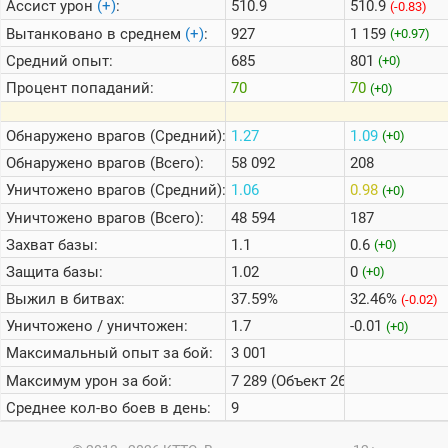
Ассист урон
(+)
:
510.9
510.9
(-0.83)
Вытанковано в среднем
(+)
:
927
1 159
(+0.97)
Средний опыт:
685
801
(+0)
Процент попаданий:
70
70
(+0)
Обнаружено врагов (Средний):
1.27
1.09
(+0)
Обнаружено врагов (Всего):
58 092
208
Уничтожено врагов (Средний):
1.06
0.98
(+0)
Уничтожено врагов (Всего):
48 594
187
Захват базы:
1.1
0.6
(+0)
Защита базы:
1.02
0
(+0)
Выжил в битвах:
37.59%
32.46%
(-0.02)
Уничтожено / уничтожен:
1.7
-0.01
(+0)
Максимальный опыт за бой:
3 001
Максимум урон за бой:
7 289 (Объект 268)
Среднее кол-во боев в день:
9