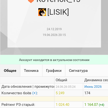
рейтинг
Топ 1000
[LISIK]
игроков
(за
прошлый
месяц)
24.12.2019
Топ
игроков
19.06.2026 20:15
(за
последние
сессии)
Топ
1000
Аккаунт находится в актуальном состоянии
Кланы
Статистика
Общее
Техника
Графики
Сигнатура
стримеров
Общий
Динамика се
Дата обновления | промежуток:
Информация
Июнь 2026
24.06.26 05:24
Количество боёв
(+)
:
5 249
174
Онлайн
Цветовая
Рейтинг
РЭ старый:
1 024.40
1 164.07
(+4)
шкала