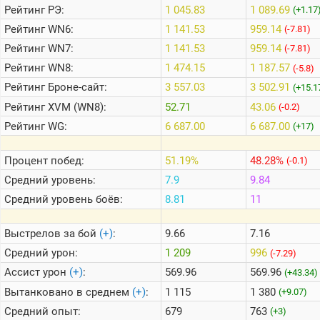
Рейтинг
РЭ:
1 045.83
1 089.69
(+1.17
Рейтинг
WN6:
1 141.53
959.14
(-7.81)
Теlegram
Рейтинг
WN7:
1 141.53
959.14
(-7.81)
ВК
Рейтинг
WN8:
1 474.15
1 187.57
(-5.8)
Портал
Рейтинг
Броне-сайт:
3 557.03
3 502.91
(+15.1
Мира
Танков
Рейтинг
XVM (WN8):
52.71
43.06
(-0.2)
Рейтинг
WG:
6 687.00
6 687.00
(+17)
Процент побед:
51.19%
48.28%
(-0.1)
Средний уровень:
7.9
9.84
Средний уровень боёв:
8.81
11
Выстрелов за бой
(+)
:
9.66
7.16
Средний урон:
1 209
996
(-7.29)
Ассист урон
(+)
:
569.96
569.96
(+43.34)
Вытанковано в среднем
(+)
:
1 115
1 380
(+9.07)
Средний опыт:
679
763
(+3)