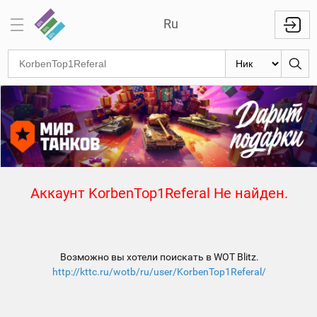
Ru
Отметки
на
стволах
Знаки
классности
Кланы
Аккаунт KorbenTop1Referal Не найден.
Топ
Топ по
танкам
Возможно вы хотели поискать в WOT Blitz.
Топ
http://kttc.ru/wotb/ru/user/KorbenTop1Referal/
1000
игроков
Международный