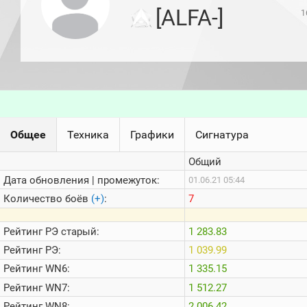
игроков
[ALFA-]
1
(за
прошлый
месяц)
Топ
игроков
(за
последние
сессии)
Топ
Общее
Техника
Графики
Сигнатура
1000
Кланы
Общий
Статистика
стримеров
Дата обновления | промежуток:
01.06.21 05:44
Количество боёв
(+)
:
7
Информация
Рейтинг
РЭ старый:
1 283.83
Онлайн
Рейтинг
РЭ:
1 039.99
Цветовая
Рейтинг
WN6:
1 335.15
шкала
Рейтинг
WN7:
1 512.27
Рейтинг
WN8:
2 006.42