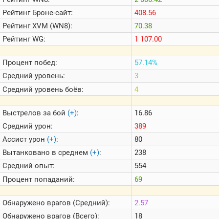
Теlegram
Рейтинг
Броне-сайт:
408.56
ВК
Рейтинг
XVM (WN8):
70.38
Портал
Рейтинг
WG:
1 107.00
Мира
Танков
Процент побед:
57.14%
Средний уровень:
3
Средний уровень боёв:
4
Выстрелов за бой
(+)
:
16.86
Средний урон:
389
Ассист урон
(+)
:
80
Вытанковано в среднем
(+)
:
238
Средний опыт:
554
Процент попаданий:
69
Обнаружено врагов (Средний):
2.57
Обнаружено врагов (Всего):
18