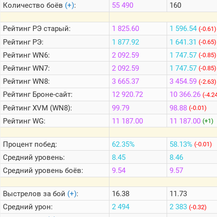
Количество боёв
(+)
:
55 490
160
Теlegram
Рейтинг
РЭ старый:
1 825.60
1 596.54
(-0.61)
ВК
Рейтинг
РЭ:
1 877.92
1 641.31
(-0.65)
Рейтинг
WN6:
2 092.59
1 747.57
Портал
(-0.85)
Мира
Рейтинг
WN7:
2 092.59
1 747.57
(-0.85)
Танков
Рейтинг
WN8:
3 665.37
3 454.59
(-2.63)
Рейтинг
Броне-сайт:
12 920.72
10 366.26
(-4.2
Рейтинг
XVM (WN8):
99.79
98.88
(-0.01)
Рейтинг
WG:
11 187.00
11 187.00
(+1)
Процент побед:
62.35%
58.13%
(-0.01)
Средний уровень:
8.45
8.46
Средний уровень боёв:
9.54
9.57
Выстрелов за бой
(+)
:
16.38
11.73
Средний урон:
2 494
2 383
(-0.32)