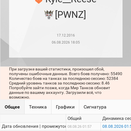
рейтинг
Топ 1000
[PWNZ]
игроков
(за
прошлый
месяц)
17.12.2016
Топ
игроков
06.08.2026 18:05
(за
последние
сессии)
Топ
При загрузке вашей статистики, произошел сбой,
1000
получены ошибочные данные. Всего боев получено: 55490
Кланы
Количество боев на танках за последнюю сессию: 52384
Статистика
Средний уровень танков за последнюю сессию: 8.46
стримеров
Попробуйте зайти позже, когда Мир Танков обновит
данные по вашему аккаунту. Загрузили всё, что
возможно.
Информация
Общее
Техника
Графики
Сигнатура
Онлайн
Общий
Динамика се
Цветовая
Дата обновления | промежуток:
08.08.2026 01:
08.08.26 01:57
шкала