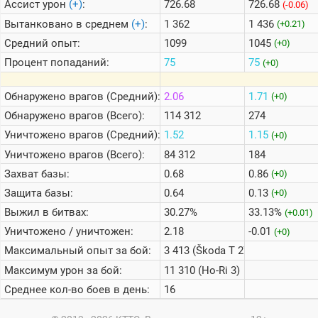
Ассист урон
(+)
:
726.68
726.68
(-0.06)
Вытанковано в среднем
(+)
:
1 362
1 436
(+0.21)
Средний опыт:
1099
1045
(+0)
Процент попаданий:
75
75
(+0)
Обнаружено врагов (Средний):
2.06
1.71
(+0)
Обнаружено врагов (Всего):
114 312
274
Уничтожено врагов (Средний):
1.52
1.15
(+0)
Уничтожено врагов (Всего):
84 312
184
Захват базы:
0.68
0.86
(+0)
Защита базы:
0.64
0.13
(+0)
Выжил в битвах:
30.27%
33.13%
(+0.01)
Уничтожено / уничтожен:
2.18
-0.01
(+0)
Максимальный опыт за бой:
3 413 (Škoda T 27)
Максимум урон за бой:
11 310 (Ho-Ri 3)
Среднее кол-во боев в день:
16