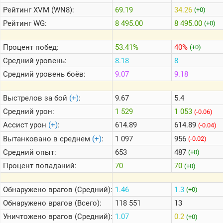
Рейтинг
XVM (WN8):
69.19
34.26
(+0)
Рейтинг
WG:
8 495.00
8 495.00
(+0)
Теlegram
ВК
Процент побед:
53.41%
40%
(+0)
Портал
Средний уровень:
8.18
8
Мира
Танков
Средний уровень боёв:
9.07
9.18
Выстрелов за бой
(+)
:
9.67
5.4
Средний урон:
1 529
1 053
(-0.06)
Ассист урон
(+)
:
614.89
614.89
(-0.04)
Вытанковано в среднем
(+)
:
1 097
956
(-0.02)
Средний опыт:
653
487
(+0)
Процент попаданий:
70
70
(+0)
Обнаружено врагов (Средний):
1.46
1.3
(+0)
Обнаружено врагов (Всего):
118 551
13
Уничтожено врагов (Средний):
1.07
0.2
(+0)