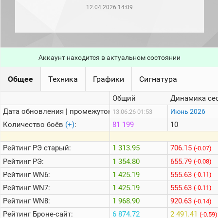
рейтинг
12.04.2026 14:09
Топ 1000
игроков
(за
прошлый
месяц)
Аккаунт находится в актуальном состоянии
Топ
игроков
(за
Общее
Техника
Графики
Сигнатура
последние
сессии)
Общий
Динамика се
Топ
Дата обновления | промежуток:
Июнь 2026
13.06.26 01:53
1000
Кланы
Количество боёв
(+)
:
81 199
10
Статистика
стримеров
Рейтинг
РЭ старый:
1 313.95
706.15
(-0.07)
Рейтинг
РЭ:
1 354.80
655.79
(-0.08)
Рейтинг
WN6:
1 425.19
555.63
Информация
(-0.11)
Рейтинг
WN7:
1 425.19
555.63
(-0.11)
Онлайн
Рейтинг
WN8:
1 968.90
920.63
(-0.14)
Цветовая
Рейтинг
Броне-сайт:
6 874.72
2 491.41
шкала
(-0.59)