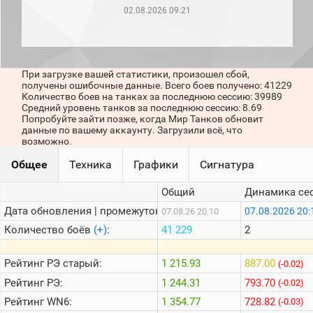
рейтинг
02.08.2026 09:21
Топ 1000
игроков
(за
прошлый
месяц)
При загрузке вашей статистики, произошел сбой,
получены ошибочные данные. Всего боев получено: 41229
Топ
Количество боев на танках за последнюю сессию: 39989
игроков
Средний уровень танков за последнюю сессию: 8.69
(за
Попробуйте зайти позже, когда Мир Танков обновит
последние
данные по вашему аккаунту. Загрузили всё, что
сессии)
возможно.
Топ
Общее
Техника
Графики
Сигнатура
1000
Кланы
Общий
Динамика се
Статистика
стримеров
Дата обновления | промежуток:
07.08.2026 20:
07.08.26 20:10
Количество боёв
(+)
:
41 229
2
Информация
Рейтинг
РЭ старый:
1 215.93
887.00
(-0.02)
Онлайн
Рейтинг
РЭ:
1 244.31
793.70
(-0.02)
Цветовая
Рейтинг
WN6:
1 354.77
728.82
(-0.03)
шкала