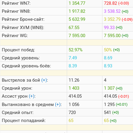
Рейтинг
WN7:
1 354.77
728.82
(-0.03)
Рейтинг
WN8:
1 917.82
3 538.52
(+0)
Теlegram
Рейтинг
Броне-сайт:
5 632.99
3 352.79
(-0.09)
ВК
Рейтинг
XVM (WN8):
67.55
99.33
(+0)
Портал
Рейтинг
WG:
7 595.00
7 595.00
(+0)
Мира
Танков
Процент побед:
52.97%
50%
(+0)
Средний уровень:
7.49
8.69
Средний уровень боёв:
8.39
8.93
Выстрелов за бой
(+)
:
11.26
4
Средний урон:
1 403
1 307
(+0)
Ассист урон
(+)
:
414.05
414.05
(-0.01)
Вытанковано в среднем
(+)
:
1 056
1 295
(+0.01)
Средний опыт:
720
541
(+0)
Процент попаданий:
65
65
(+0)