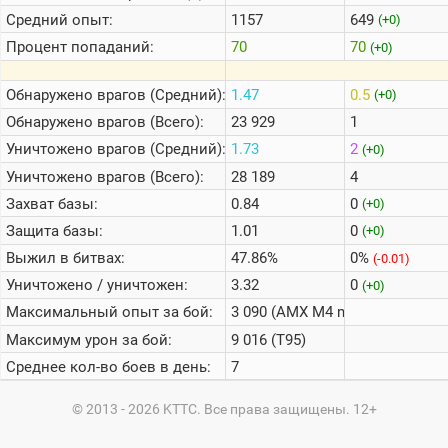
Средний опыт:
1157
649
(+0)
Процент попаданий:
70
70
(+0)
Обнаружено врагов (Средний):
1.47
0.5
(+0)
Обнаружено врагов (Всего):
23 929
1
Уничтожено врагов (Средний):
1.73
2
(+0)
Уничтожено врагов (Всего):
28 189
4
Захват базы:
0.84
0
(+0)
Защита базы:
1.01
0
(+0)
Выжил в битвах:
47.86%
0%
(-0.01)
Уничтожено / уничтожен:
3.32
0
(+0)
Максимальный опыт за бой:
3 090 (AMX M4 mle. 45)
Максимум урон за бой:
9 016 (T95)
Среднее кол-во боев в день:
7
© 2013 - 2026 KTTC. Все права защищены. 12+