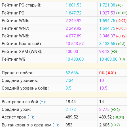
Рейтинг
РЭ старый:
1 801.53
1 721.08
(+0)
Рейтинг
РЭ:
1 847.72
1 927.53
(+0.02
Теlegram
Рейтинг
WN6:
2 249.92
1 694.75
(-0.05)
ВК
Рейтинг
WN7:
2 249.92
1 694.75
(-0.05)
Портал
Рейтинг
WN8:
4 077.89
3 346.37
(-0.12)
Мира
Танков
Рейтинг
Броне-сайт:
10 543.57
8 133.65
(+0.3)
Рейтинг
XVM (WN8):
100.00
98.13
(+0)
Рейтинг
WG:
10 483.00
10 483.00
(+0)
Процент побед:
62.68%
0%
(-0.01)
Средний уровень:
7.34
10
Средний уровень боёв:
8.5
10.5
Выстрелов за бой
(+)
:
18.44
14
Средний урон:
2 172
3 775
(+0.2)
Ассист урон
(+)
:
489.52
489.52
(+0.04)
Вытанковано в среднем
(+)
:
953
2 605
(+0.2)