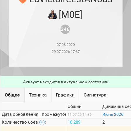
рейтинг
Топ 1000
[M0E]
игроков
(за
прошлый
месяц)
346
Топ
игроков
07.08.2020
(за
последние
29.07.2026 17:37
сессии)
Топ
1000
Кланы
Аккаунт находится в актуальном состоянии
Статистика
стримеров
Общее
Техника
Графики
Сигнатура
Информация
Общий
Динамика се
Дата обновления | промежуток:
Июль 2026
11.07.26 14:39
Онлайн
Количество боёв
(+)
:
16 289
2
Цветовая
шкала