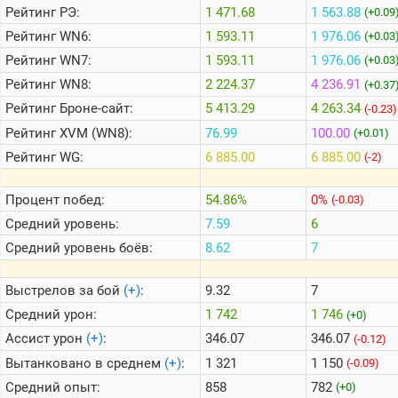
Рейтинг
РЭ:
1 471.68
1 563.88
(+0.09
Рейтинг
WN6:
1 593.11
1 976.06
(+0.03
Теlegram
Рейтинг
WN7:
1 593.11
1 976.06
(+0.03
ВК
Рейтинг
WN8:
2 224.37
4 236.91
(+0.37
Портал
Рейтинг
Броне-сайт:
5 413.29
4 263.34
(-0.23)
Мира
Танков
Рейтинг
XVM (WN8):
76.99
100.00
(+0.01)
Рейтинг
WG:
6 885.00
6 885.00
(-2)
Процент побед:
54.86%
0%
(-0.03)
Средний уровень:
7.59
6
Средний уровень боёв:
8.62
7
Выстрелов за бой
(+)
:
9.32
7
Средний урон:
1 742
1 746
(+0)
Ассист урон
(+)
:
346.07
346.07
(-0.12)
Вытанковано в среднем
(+)
:
1 321
1 150
(-0.09)
Средний опыт:
858
782
(+0)