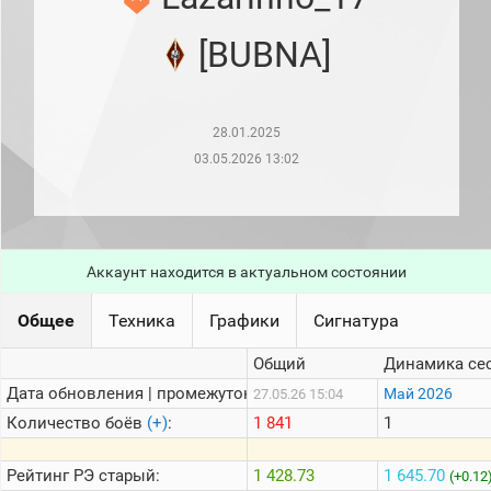
рейтинг
Топ 1000
[BUBNA]
игроков
(за
прошлый
месяц)
28.01.2025
Топ
игроков
03.05.2026 13:02
(за
последние
сессии)
Топ
1000
Аккаунт находится в актуальном состоянии
Кланы
Статистика
Общее
Техника
Графики
Сигнатура
стримеров
Общий
Динамика се
Дата обновления | промежуток:
Информация
Май 2026
27.05.26 15:04
Количество боёв
(+)
:
1 841
1
Онлайн
Цветовая
Рейтинг
РЭ старый:
1 428.73
1 645.70
(+0.12
шкала