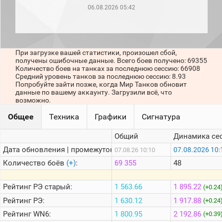
рейтинг
06.08.2026 05:42
Топ 1000
игроков
(за
прошлый
месяц)
При загрузке вашей статистики, произошел сбой,
получены ошибочные данные. Всего боев получено: 69355
Топ
Количество боев на танках за последнюю сессию: 66908
игроков
Средний уровень танков за последнюю сессию: 8.93
(за
Попробуйте зайти позже, когда Мир Танков обновит
последние
данные по вашему аккаунту. Загрузили всё, что
сессии)
возможно.
Топ
Общее
Техника
Графики
Сигнатура
1000
Кланы
Общий
Динамика се
Статистика
стримеров
Дата обновления | промежуток:
07.08.2026 10:
07.08.26 10:10
Количество боёв
(+)
:
69 355
48
Информация
Рейтинг
РЭ старый:
1 563.66
1 895.22
(+0.24
Онлайн
Рейтинг
РЭ:
1 630.12
1 917.88
(+0.24
Цветовая
Рейтинг
WN6:
1 800.95
2 192.86
(+0.39
шкала