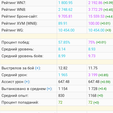
Рейтинг
WN7:
1 800.95
2 192.86
(+0.39
Рейтинг
WN8:
2 748.62
3 772.29
(+0.45
Теlegram
Рейтинг
Броне-сайт:
9 705.81
15 559.53
(+4.6
ВК
Рейтинг
XVM (WN8):
89.91
100.00
(+0.01)
Портал
Рейтинг
WG:
10 454.00
10 454.00
(+3)
Мира
Танков
Процент побед:
57.85%
75%
(+0.01)
Средний уровень:
8.14
8.93
Средний уровень боёв:
8.99
9.73
Выстрелов за бой
(+)
:
12.82
11.75
Средний урон:
1 965
3 199
(+0.85)
Ассист урон
(+)
:
647.48
647.48
(+0.59)
Вытанковано в среднем
(+)
:
1 154
1 728
(+0.4)
Средний опыт:
830
1168
(+0)
Процент попаданий:
72
72
(+0)