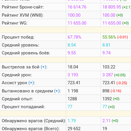
Рейтинг
Броне-сайт:
16 614.76
18 805.95
(+2.1
Рейтинг
XVM (WN8):
100.00
100.00
Теlegram
(+0)
Рейтинг
WG:
11 655.00
11 655.00
(+0)
ВК
Портал
Процент побед:
67.78%
55.56%
(-0.01)
Мира
Танков
Средний уровень:
8.54
8.81
Средний уровень боёв:
9.55
9.74
Выстрелов за бой
(+)
:
18.04
103.22
Средний урон:
3 193
3 287
(+0.05)
Ассист урон
(+)
:
723.41
723.41
(-0.25)
Вытанковано в среднем
(+)
:
1 198
898
(-0.16)
Средний опыт:
1288
1392
(+0)
Процент попаданий:
77
77
(+0)
Обнаружено врагов (Средний):
1.79
2.11
(+0)
Обнаружено врагов (Всего):
29 652
19