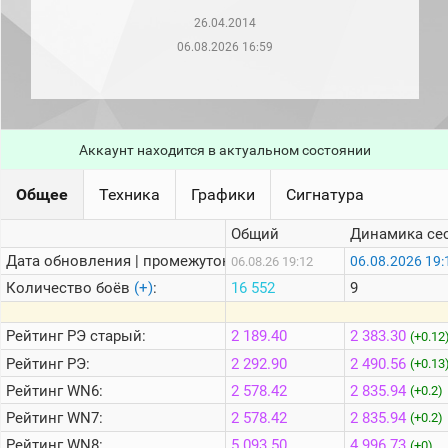
рейтинг
26.04.2014
Топ 1000
игроков
06.08.2026 16:59
(за
прошлый
месяц)
Топ
игроков
Аккаунт находится в актуальном состоянии
(за
последние
сессии)
Общее
Техника
Графики
Сигнатура
Топ
Общий
Динамика се
1000
Кланы
Дата обновления | промежуток:
06.08.2026 19:
06.08.26 19:12
Статистика
Количество боёв
(+)
:
16 552
9
стримеров
Рейтинг
РЭ старый:
2 189.40
2 383.30
(+0.12
Информация
Рейтинг
РЭ:
2 292.90
2 490.56
(+0.13
Рейтинг
WN6:
2 578.42
2 835.94
(+0.2)
Онлайн
Рейтинг
WN7:
2 578.42
2 835.94
(+0.2)
Цветовая
шкала
Рейтинг
WN8:
5 093.50
4 996.73
(+0)