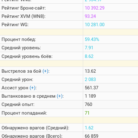
Теlegram
Рейтинг
Броне-сайт:
10 392.29
ВК
Рейтинг
XVM (WN8):
93.24
Портал
Рейтинг
WG:
10 281.00
Мира
Танков
Процент побед:
59.43%
Средний уровень:
7.91
Средний уровень боёв:
8.62
Выстрелов за бой
(+)
:
13.62
Средний урон:
2 083
Ассист урон
(+)
:
561.37
Вытанковано в среднем
(+)
:
1 189
Средний опыт:
760
Процент попаданий:
71
Обнаружено врагов (Средний):
1.62
Обнаружено врагов (Всего):
66 859