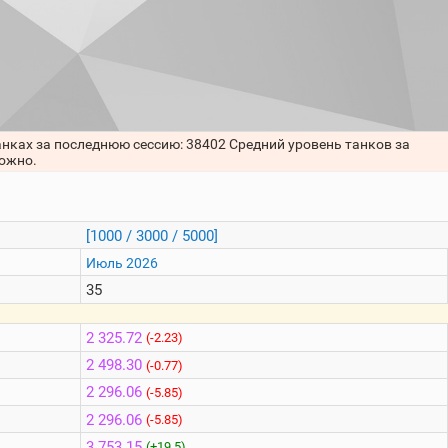
анках за последнюю сессию: 38402 Средний уровень танков за
можно.
[1000 / 3000 / 5000]
Июль 2026
35
2 325.72
(-2.23)
2 498.30
(-0.77)
2 296.06
(-5.85)
2 296.06
(-5.85)
3 753.15
(+19.5)