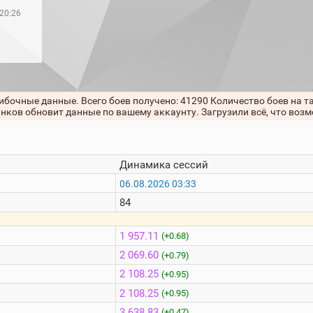
 20:26
ибочные данные. Всего боев получено: 41290 Количество боев на т
анков обновит данные по вашему аккаунту. Загрузили всё, что воз
Динамика сессий
06.08.2026 03:33
84
1 957.11
(+0.68)
2 069.60
(+0.79)
2 108.25
(+0.95)
2 108.25
(+0.95)
3 638.83
(+0.47)