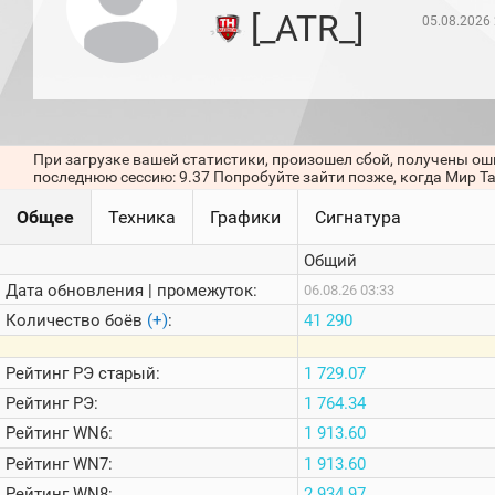
игроков
[_ATR_]
05.08.2026
(за
прошлый
месяц)
Топ
игроков
(за
последние
При загрузке вашей статистики, произошел сбой, получены ош
сессии)
последнюю сессию: 9.37 Попробуйте зайти позже, когда Мир Т
Топ
Общее
Техника
Графики
Сигнатура
1000
Кланы
Общий
Статистика
стримеров
Дата обновления | промежуток:
06.08.26 03:33
Количество боёв
(+)
:
41 290
Информация
Рейтинг
РЭ старый:
1 729.07
Онлайн
Рейтинг
РЭ:
1 764.34
Цветовая
Рейтинг
WN6:
1 913.60
шкала
Рейтинг
WN7:
1 913.60
Рейтинг
WN8:
2 934.97