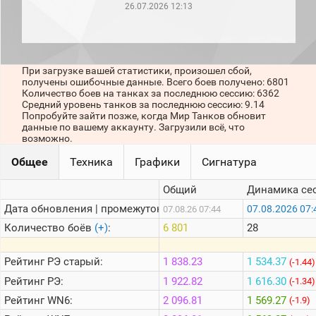
рейтинг
26.07.2026 12:13
Топ 1000
игроков
(за
прошлый
месяц)
При загрузке вашей статистики, произошел сбой,
получены ошибочные данные. Всего боев получено: 6801
Топ
Количество боев на танках за последнюю сессию: 6362
игроков
Средний уровень танков за последнюю сессию: 9.14
(за
Попробуйте зайти позже, когда Мир Танков обновит
последние
данные по вашему аккаунту. Загрузили всё, что
сессии)
возможно.
Топ
Общее
Техника
Графики
Сигнатура
1000
Кланы
Общий
Динамика се
Статистика
Дата обновления | промежуток:
07.08.2026 07:
07.08.26 07:44
стримеров
Количество боёв
(+)
:
6 801
28
Информация
Рейтинг
РЭ старый:
1 838.23
1 534.37
(-1.44)
Онлайн
Рейтинг
РЭ:
1 922.82
1 616.30
(-1.34)
Цветовая
Рейтинг
WN6:
2 096.81
1 569.27
(-1.9)
шкала