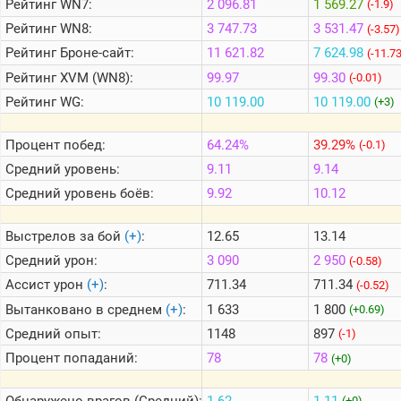
Рейтинг
WN7:
2 096.81
1 569.27
(-1.9)
Рейтинг
WN8:
3 747.73
3 531.47
(-3.57)
Теlegram
Рейтинг
Броне-сайт:
11 621.82
7 624.98
(-11.7
ВК
Рейтинг
XVM (WN8):
99.97
99.30
(-0.01)
Рейтинг
WG:
10 119.00
10 119.00
Портал
(+3)
Мира
Танков
Процент побед:
64.24%
39.29%
(-0.1)
Средний уровень:
9.11
9.14
Средний уровень боёв:
9.92
10.12
Выстрелов за бой
(+)
:
12.65
13.14
Средний урон:
3 090
2 950
(-0.58)
Ассист урон
(+)
:
711.34
711.34
(-0.52)
Вытанковано в среднем
(+)
:
1 633
1 800
(+0.69)
Средний опыт:
1148
897
(-1)
Процент попаданий:
78
78
(+0)
Обнаружено врагов (Средний):
1.62
1.11
(+0)