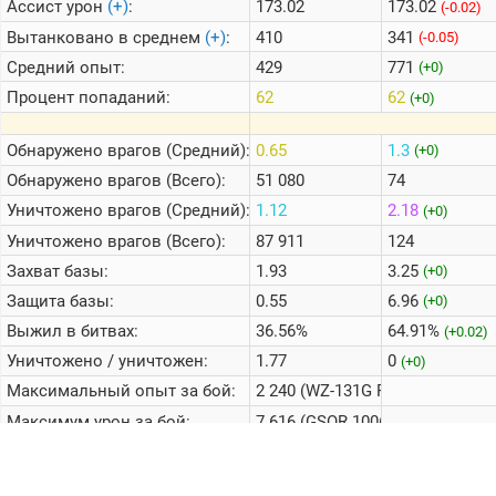
Ассист урон
(+)
:
173.02
173.02
(-0.02)
Вытанковано в среднем
(+)
:
410
341
(-0.05)
Средний опыт:
429
771
(+0)
Процент попаданий:
62
62
(+0)
Обнаружено врагов (Средний):
0.65
1.3
(+0)
Обнаружено врагов (Всего):
51 080
74
Уничтожено врагов (Средний):
1.12
2.18
(+0)
Уничтожено врагов (Всего):
87 911
124
Захват базы:
1.93
3.25
(+0)
Защита базы:
0.55
6.96
(+0)
Выжил в битвах:
36.56%
64.91%
(+0.02)
Уничтожено / уничтожен:
1.77
0
(+0)
Максимальный опыт за бой:
2 240 (WZ-131G FT)
Максимум урон за бой:
7 616 (GSOR 1006 Scheme 7)
Среднее кол-во боев в день:
19