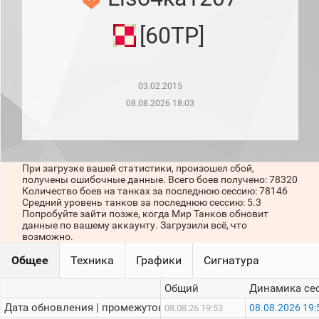
рейтинг
Топ 1000
[60TP]
игроков
(за
прошлый
месяц)
03.02.2015
Топ
игроков
08.08.2026 18:03
(за
последние
сессии)
Топ
При загрузке вашей статистики, произошел сбой,
1000
получены ошибочные данные. Всего боев получено: 78320
Кланы
Количество боев на танках за последнюю сессию: 78146
Статистика
Средний уровень танков за последнюю сессию: 5.3
стримеров
Попробуйте зайти позже, когда Мир Танков обновит
данные по вашему аккаунту. Загрузили всё, что
возможно.
Информация
Общее
Техника
Графики
Сигнатура
Онлайн
Общий
Динамика се
Цветовая
Дата обновления | промежуток:
08.08.2026 19:
08.08.26 19:53
шкала