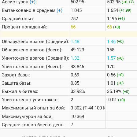
Ассист урон
(+)
:
502.95
502.95
(+0.17)
Вытанковано в среднем
(+)
:
1 045
1 654
(+1.99)
Средний опыт:
752
1196
(+1)
Процент попаданий:
66
66
(+0)
Обнаружено врагов (Средний):
1.48
1.46
(+0)
Обнаружено врагов (Всего):
49 123
158
Уничтожено врагов (Средний):
1.32
1.57
(+0)
Уничтожено врагов (Всего):
43 846
170
Захват базы:
0.69
0.56
(+0)
Защита базы:
0.85
1.01
(+0)
Выжил в битвах:
33.98%
35.19%
(+0)
Уничтожено / уничтожен:
2
-0.01
(+0)
Максимальный опыт за бой:
3 302 (Т-44-100 Игровой)
Максимум урон за бой:
10 369
Среднее кол-во боев в день:
7